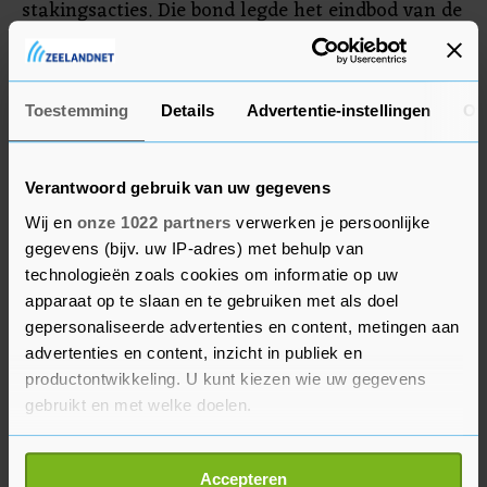
stakingsacties. Die bond legde het eindbod van de
werkgevers in februari neutraal voor aan de
leden. Die hebben het volgens de bond met een
tweederdemeerderheid geaccepteerd.
Toestemming
Details
Advertentie-instellingen
Ov
Verantwoord gebruik van uw gegevens
Wij en
onze 1022 partners
verwerken je persoonlijke
gegevens (bijv. uw IP-adres) met behulp van
technologieën zoals cookies om informatie op uw
apparaat op te slaan en te gebruiken met als doel
gepersonaliseerde advertenties en content, metingen aan
advertenties en content, inzicht in publiek en
productontwikkeling. U kunt kiezen wie uw gegevens
gebruikt en met welke doelen.
Als u het toestaat, willen we ook graag:
Accepteren