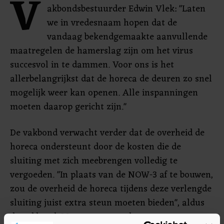
V
akbondsbestuurder Edwin Vlek: "Laten
we in vredesnaam hopen dat de
vandaag bekendgemaakte aanvullende
maatregelen de hamerslag zijn om het virus
succesvol in te dammen. Voor ons is het
allerbelangrijkst dat de horeca de deuren zo snel
mogelijk weer kan openen. Alle inspanningen
moeten daarop gericht zijn."
De vakbond verwacht verder dat de overheid de
horeca ondersteunt door de kosten die de
sluiting met zich meebrengen volledig te
vergoeden. "In plaats van de NOW-3 af te bouwen,
zou de overheid de horeca tijdens deze verlengde
sluiting juist extra steun moeten bieden", aldus
de vakbond. Met extra steun kunnen