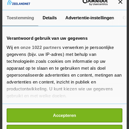
horecaondernemers mensen in dienst houden.
Toestemming
Details
Advertentie-instellingen
Ov
Verantwoord gebruik van uw gegevens
Wij en
onze 1022 partners
verwerken je persoonlijke
gegevens (bijv. uw IP-adres) met behulp van
technologieën zoals cookies om informatie op uw
apparaat op te slaan en te gebruiken met als doel
gepersonaliseerde advertenties en content, metingen aan
advertenties en content, inzicht in publiek en
productontwikkeling. U kunt kiezen wie uw gegevens
gebruikt en met welke doelen.
Als u het toestaat, willen we ook graag:
Accepteren
Informatie verzamelen over uw geografische
locatie, die tot een paar meter nauwkeurig kan zijn