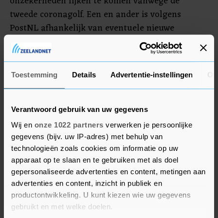
onzekerheden lijken te komen vanwege de
tweede coronagolf. Een en ander is volgens
PostNL afhankelijk van eventuele nieuwe
coronamaatregelen, een potentieel hoger
ziekteverzuim en daarnaast macro-economische
ontwikkelingen en het consumentenvertrouwen.
Toestemming
Details
Advertentie-instellingen
Ov
Dit kan de bestedingen tijdens de feestdagen,
maar ook in 2021, beïnvloeden.
Verantwoord gebruik van uw gegevens
Wij en
onze 1022 partners
verwerken je persoonlijke
gegevens (bijv. uw IP-adres) met behulp van
technologieën zoals cookies om informatie op uw
apparaat op te slaan en te gebruiken met als doel
gepersonaliseerde advertenties en content, metingen aan
advertenties en content, inzicht in publiek en
productontwikkeling. U kunt kiezen wie uw gegevens
gebruikt en met welke doelen.