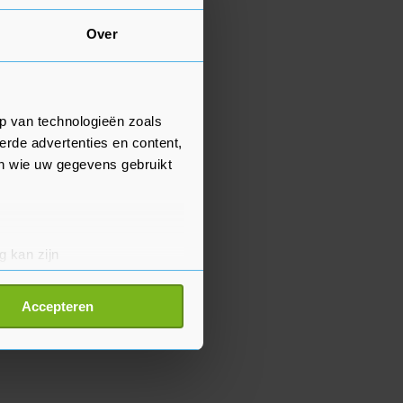
Over
p van technologieën zoals
erde advertenties en content,
en wie uw gegevens gebruikt
g kan zijn
erprinting)
t
detailgedeelte
in. U kunt uw
Accepteren
p onze cookiepagina kun je