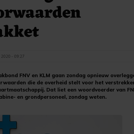
oorwaarden
akket
 2020 - 09:27
kbond FNV en KLM gaan zondag opnieuw overlegge
waarden die de overheid stelt voor het verstrekke
aartmaatschappij. Dat liet een woordvoerder van F
abine- en grondpersoneel, zondag weten.