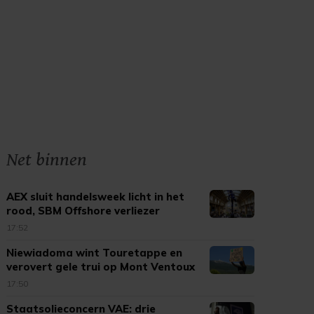
Net binnen
AEX sluit handelsweek licht in het
rood, SBM Offshore verliezer
17:52
Niewiadoma wint Touretappe en
verovert gele trui op Mont Ventoux
17:50
Staatsolieconcern VAE: drie