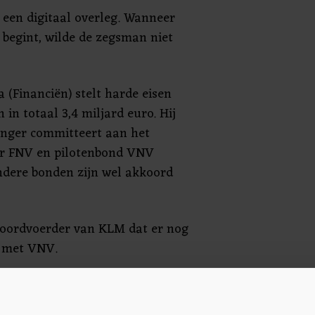
 een digitaal overleg. Wanneer
s begint, wilde de zegsman niet
 (Financiën) stelt harde eisen
in totaal 3,4 miljard euro. Hij
langer committeert aan het
ar FNV en pilotenbond VNV
ndere bonden zijn wel akkoord
woordvoerder van KLM dat er nog
s met VNV.
(Financiën) wil dat vliegers
 loonmatiging tot 2025, als