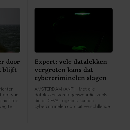
Amerikaanse centrale bank
voorzichtiger worden met het
verhogen van de rente.
r door
Expert: vele datalekken
blijft
vergroten kans dat
cybercriminelen slagen
richten
AMSTERDAM (ANP) - Met alle
traat van
datalekken van tegenwoordig, zoals
g niet toe
die bij CEVA Logistics, kunnen
weg te
cybercriminelen data uit verschillende
at door de
lekken aan elkaar koppelen en zo
n laag
steeds overtuigender overkomen. Dat
XSMarine.
vergroot de kans dat mensen
slachtoffer worden van