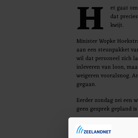
H
et gaat om
dat precie
kwijt.
Minister Wopke Hoekstra
aan een steunpakket van 
wil dat personeel zich 
inleveren van loon, ma
weigeren vooralsnog. A
gegaan.
Eerder zondag zei een 
geen gesprek gepland i
Minister Wopke Hoekstra 
genoegen nemen met een