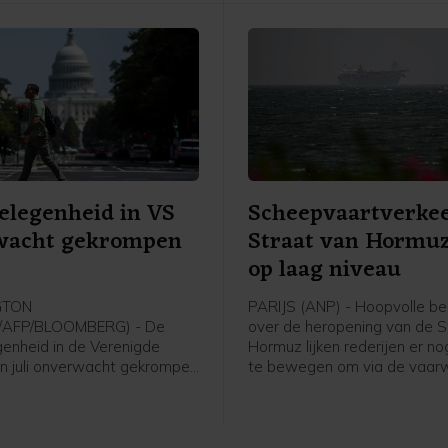
raakten.
elegenheid in VS
Scheepvaartverkee
wacht gekrompen
Straat van Hormuz 
op laag niveau
GTON
PARIJS (ANP) - Hoopvolle be
/AFP/BLOOMBERG) - De
over de heropening van de S
enheid in de Verenigde
Hormuz lijken rederijen er no
 in juli onverwacht gekrompen
te bewegen om via de vaar
icijfer van juni is flink naar
varen. Het aantal schepen d
ijgesteld. Volgens de
zeestraat vaart, blijft op ee
se overheid nam het aantal
niveau, blijkt uit data van A
aatsen vorige maand met