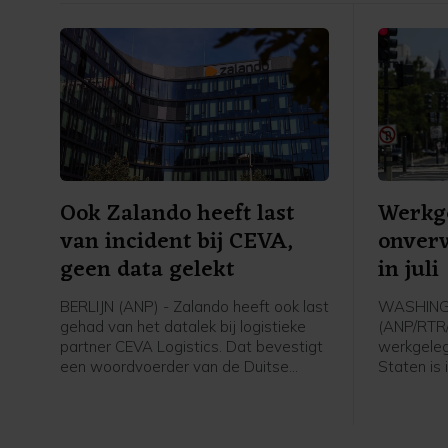
Ook Zalando heeft last
Werkg
van incident bij CEVA,
onver
geen data gelekt
in juli
BERLIJN (ANP) - Zalando heeft ook last
WASHIN
gehad van het datalek bij logistieke
(ANP/RTR
partner CEVA Logistics. Dat bevestigt
werkgeleg
een woordvoerder van de Duitse
Staten is
webwinkel na vragen van het ANP.
en het groe
Woensdag waarschuwden
beneden b
winkelketen de Bijenkorf en webshop
Amerikaan
Bol al voor een datalek bij de
arbeidspl