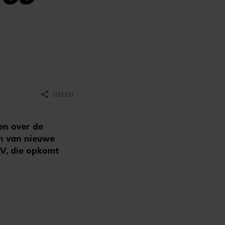
share
DELEN
n over de
n van nieuwe
NV, die opkomt