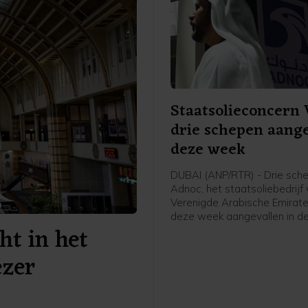
Staatsolieconcern 
drie schepen aang
deze week
DUBAI (ANP/RTR) - Drie sch
Adnoc, het staatsoliebedrijf
Verenigde Arabische Emiraten
deze week aangevallen in de
ht in het
van Hormuz. Sinds het begin
oorlog in het Midden-Oosten 
ezer
volgens het bedrijf vijftien t
Adnoc aangevallen met rake
drones, waarbij een dode is 
en twintig bemanningslede