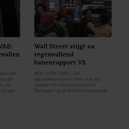
VAE:
Wall Street stijgt na
evallen
tegenvallend
banenrapport VS
epen van
NEW YORK (ANP) - De
 van de
aandelenbeurzen in New York zijn
, zijn
vrijdag met winsten begonnen.
 Straat
Beleggers op Wall Street reageerden
 van de
op het banenrapport van de
zijn
Amerikaanse overheid. Uit dat rapport
ankers van
bleek dat er in juli 23.000 banen zijn
tten en
verdwenen, terwijl er een groei van
gevallen
ongeveer 80.000 arbeidsplaatsen
n gewond
werd verwacht. Daardoor kan de