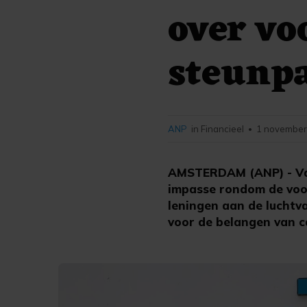
over v
steunp
ANP
in Financieel
1 november
•
AMSTERDAM (ANP) - Va
impasse rondom de voor
leningen aan de luchtv
voor de belangen van c