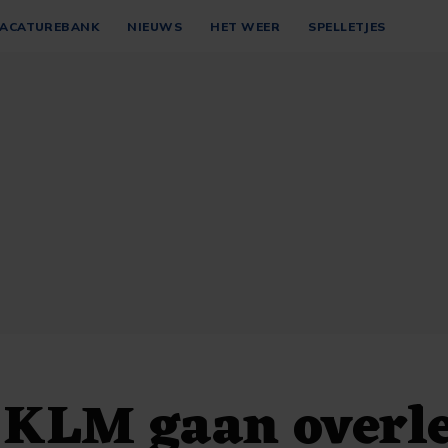
ACATUREBANK
NIEUWS
HET WEER
SPELLETJES
 KLM gaan overl