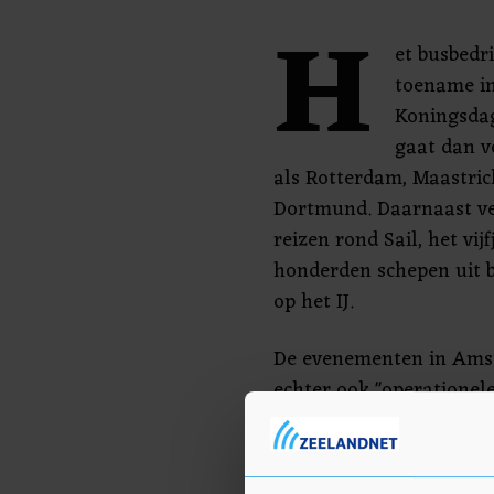
H
et busbedri
toename in
Koningsdag
gaat dan v
als Rotterdam, Maastric
Dortmund. Daarnaast ve
reizen rond Sail, het vi
honderden schepen uit b
op het IJ.
De evenementen in Amst
echter ook "operationel
vindt op 21 juni een fest
kader van het 750-jari
Daardoor wordt de ringw