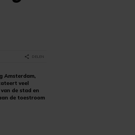
share
DELEN
ng Amsterdam,
ateert veel
n van de stad en
 aan de toestroom