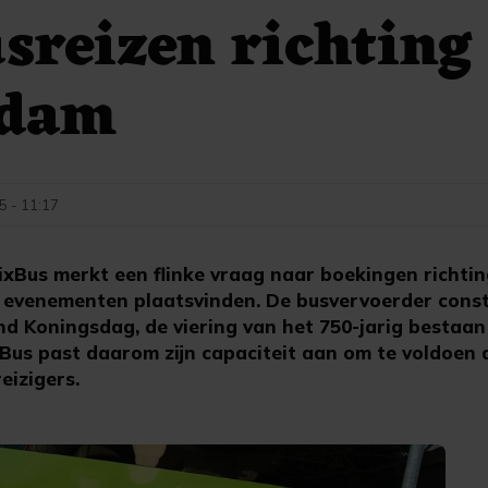
sreizen richting
rdam
5 - 11:17
xBus merkt een flinke vraag naar boekingen richti
 evenementen plaatsvinden. De busvervoerder const
ond Koningsdag, de viering van het 750-jarig bestaa
ixBus past daarom zijn capaciteit aan om te voldoen
eizigers.