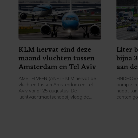
KLM hervat eind deze
Liter 
maand vluchten tussen
bijna 
Amsterdam en Tel Aviv
aan d
AMSTELVEEN (ANP) - KLM hervat de
EINDHOVEN
vluchten tussen Amsterdam en Tel
pomp zijn
Aviv vanaf 25 augustus. De
nadat tan
luchtvaartmaatschappij vloog de
centen g
afgelopen zes maanden niet op de
olieprijz
Israëlische stad.
in afwach
heropenin
al liepen 
vrijdag w
de zeestr