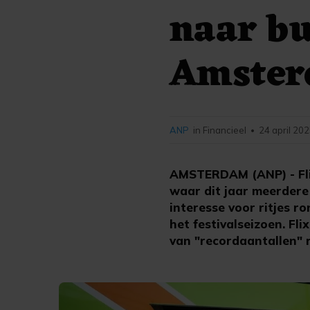
naar bu
Amste
ANP
in Financieel
24 april 202
•
AMSTERDAM (ANP) - Fli
waar dit jaar meerdere
interesse voor ritjes r
het festivalseizoen. Fl
van "recordaantallen" r