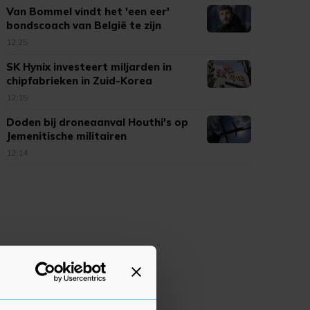
Van Bommel vindt het 'een eer'
bondscoach van België te zijn
12:25
SK Hynix investeert miljarden in
chipfabrieken in Zuid-Korea
12:15
Doden bij droneaanval Houthi's op
Jemenitische militairen
12:14