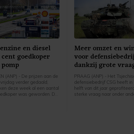
benzine en diesel
Meer omzet en win
3 cent goedkoper
voor defensiebedri
e pomp
dankzij grote vraa
 (ANP) - De prijzen aan de
PRAAG (ANP) - Het Tsjechis
 vrijdag verder gedaald,
defensiebedrijf CSG heeft in
ken deze week al een aantal
helft van dit jaar geprofitee
oedkoper was geworden. De
sterke vraag naar onder ande
en gingen deze week omlaag
defensiesystemen en stijge
ting van een mogelijke
NAVO-budgetten. Het bedrijf
g van de Straat van Hormuz,
beursnotering in Amsterdam 
de prijzen donderdag en
boekte dankzij de aanhoude
eer op na nieuwe aanvallen in
meer omzet en een flink hog
aat.
nettowinst.