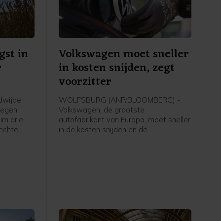
gst in
Volkswagen moet sneller
r
in kosten snijden, zegt
voorzitter
dwijde
WOLFSBURG (ANP/BLOOMBERG) -
stegen
Volkswagen, de grootste
im drie
autofabrikant van Europa, moet sneller
lechte
in de kosten snijden en de
e
overcapaciteit terugdringen om weer
 de
concurrerend te worden. Dat zei Hans
 Zee,
Dieter Pötsch, voorzitter van Porsche
en tevens voorzitter van de raad van
e
commissarissen van Volkswagen,
vrijdag in een verklaring.