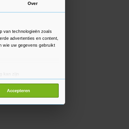
Over
p van technologieën zoals
erde advertenties en content,
en wie uw gegevens gebruikt
g kan zijn
erprinting)
t
detailgedeelte
in. U kunt uw
Accepteren
p onze cookiepagina kun je