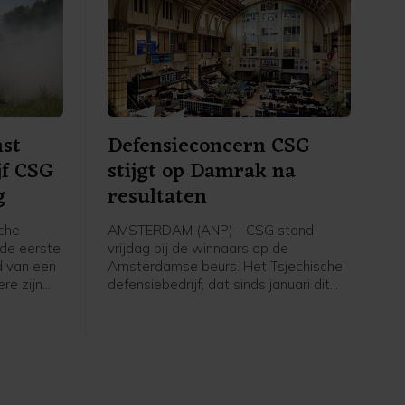
st
Defensieconcern CSG
jf CSG
stijgt op Damrak na
g
resultaten
che
AMSTERDAM (ANP) - CSG stond
 de eerste
vrijdag bij de winnaars op de
rd van een
Amsterdamse beurs. Het Tsjechische
re zijn
defensiebedrijf, dat sinds januari dit
nde
jaar een notering heeft op het Damrak,
, dat een
boekte in de eerste jaarhelft flink meer
heeft,
omzet en winst. CSG maakt onder
nde vraag
meer pantservoertuigen en munitie,
ere
die NAVO-landen zoals Nederland
bestellen bij het bedrijf en doneren