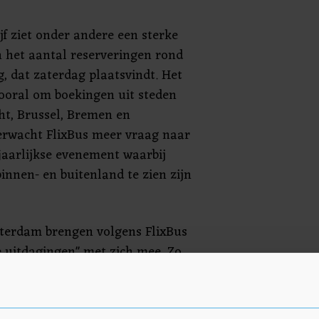
jf ziet onder andere een sterke
 het aantal reserveringen rond
, dat zaterdag plaatsvindt. Het
ooral om boekingen uit steden
ht, Brussel, Bremen en
rwacht FlixBus meer vraag naar
jfjaarlijkse evenement waarbij
innen- en buitenland te zien zijn
erdam brengen volgens FlixBus
e uitdagingen" met zich mee. Zo
ival op de Ring A10 plaats in het
g bestaan van Amsterdam.
eg rond de stad gedeeltelijk