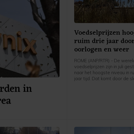
Voedselprijzen hoo
ruim drie jaar doo
oorlogen en weer
ROME (ANP/RTR) - De werel
voedselprijzen zijn in juli ge
naar het hoogste niveau in ru
jaar tijd. Dat komt door de s
rden in
weersomstandigheden en d
aanhoudende spanningen in
rea
Perzische Golf en de Zwarte
meldt de Voedsel- en
Landbouworganisatie van d
Verenigde Naties (FAO).