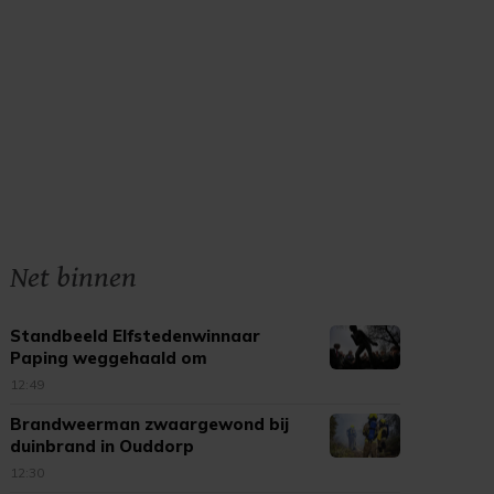
Net binnen
Standbeeld Elfstedenwinnaar
Paping weggehaald om
beschadigingen
12:49
Brandweerman zwaargewond bij
duinbrand in Ouddorp
12:30