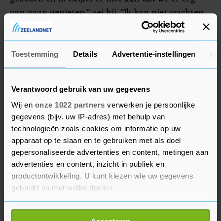
van gaan genieten," zei hij. "Ik kan niet wachten
om te beginnen met trainen voor de wedstrijd. Ik
voel hetzelfde verlangen dat ik altijd heb gehad;
ik wil winnen en Miami helpen verder te groeien."
Toestemming
Details
Advertentie-instellingen
Ov
Verantwoord gebruik van uw gegevens
Wij en
onze 1022 partners
verwerken je persoonlijke
gegevens (bijv. uw IP-adres) met behulp van
technologieën zoals cookies om informatie op uw
apparaat op te slaan en te gebruiken met als doel
gepersonaliseerde advertenties en content, metingen aan
advertenties en content, inzicht in publiek en
productontwikkeling. U kunt kiezen wie uw gegevens
gebruikt en met welke doelen.
Als u het toestaat, willen we ook graag: