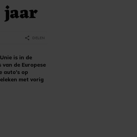
 jaar
share
DELEN
Unie is in de
s van de Europese
e auto's op
geleken met vorig