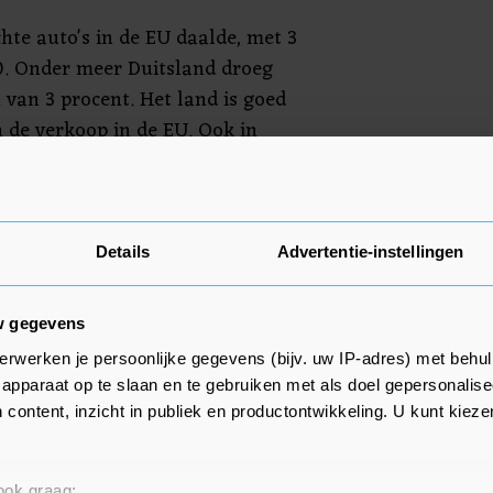
hte auto's in de EU daalde, met 3
0. Onder meer Duitsland droeg
 van 3 procent. Het land is goed
n de verkoop in de EU. Ook in
en binnen de EU daalde de
ijk (min 6 procent) en Italië (min
Details
Advertentie-instellingen
 van benzine- en dieselauto's
ntal benzineauto's dat op kenteken
w gegevens
na 19 procent, voor diesel was
erwerken je persoonlijke gegevens (bijv. uw IP-adres) met behul
 grote markten, waaronder
apparaat op te slaan en te gebruiken met als doel gepersonalise
Italië, daalde het aantal
 content, inzicht in publiek en productontwikkeling. U kunt kiez
ens.
 ook graag: