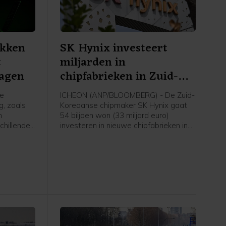
ekken
SK Hynix investeert
t
miljarden in
lagen
chipfabrieken in Zuid-
Korea
le
ICHEON (ANP/BLOOMBERG) - De Zuid-
, zoals
Koreaanse chipmaker SK Hynix gaat
n
54 biljoen won (33 miljard euro)
chillende
investeren in nieuwe chipfabrieken in
n zo
eigen land. De investeringen van het
omen. Dat
bedrijf zijn onderdeel van de
n
inspanningen van Zuid-Korea om de
productiecapaciteit van chips snel te
urist en
verdubbelen en het wereldwijde
ud
tekort aan geheugenchips aan te
edrijven
pakken. De investeringen lopen tot
van het
april 2031.
j zijn