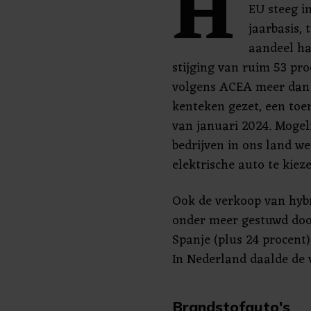
H
EU steeg i
jaarbasis, 
aandeel ha
stijging van ruim 53 pr
volgens ACEA meer dan 1
kenteken gezet, een toe
van januari 2024. Mogel
bedrijven in ons land w
elektrische auto te kiez
Ook de verkoop van hybri
onder meer gestuwd door
Spanje (plus 24 procent)
In Nederland daalde de 
Brandstofauto's