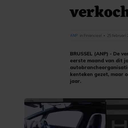
verkoch
ANP
in Financieel
25 februari
•
BRUSSEL (ANP) - De verk
eerste maand van dit j
autobrancheorganisatie
kenteken gezet, maar o
jaar.