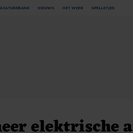
ACATUREBANK
NIEUWS
HET WEER
SPELLETJES
eer elektrische a