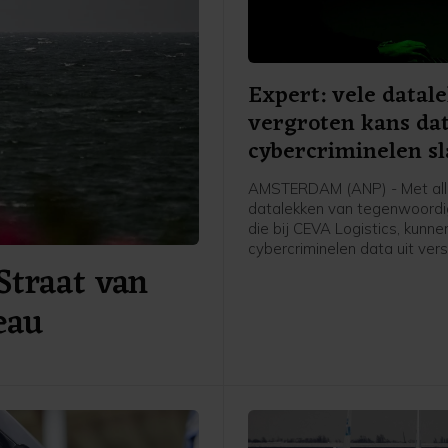
Expert: vele datal
vergroten kans da
cybercriminelen s
AMSTERDAM (ANP) - Met al
datalekken van tegenwoordig
die bij CEVA Logistics, kunne
cybercriminelen data uit vers
Straat van
lekken aan elkaar koppelen e
steeds overtuigender overk
eau
vergroot de kans dat mense
slachtoffer worden van
cybercriminelen. Dat zegt IT-j
directeur van ICTRecht Arno
Engelfriet, nu steeds meer b
laten weten last te hebben 
cyberincident bij CEVA. Daarbi