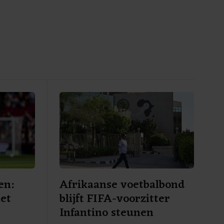
en:
Afrikaanse voetbalbond
iet
blijft FIFA-voorzitter
Infantino steunen