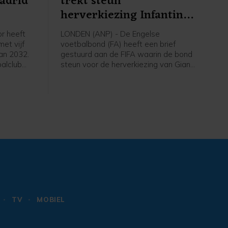
Madrid
trekt steun
herverkiezing Infantino
in
or heeft
LONDEN (ANP) - De Engelse
met vijf
voetbalbond (FA) heeft een brief
van 2032.
gestuurd aan de FIFA waarin de bond
alclub
steun voor de herverkiezing van Gianni
De 26-
Infantino als voorzitter van de
nvaller
wereldvoetbalbond intrekt. Dat
 en had
melden Britse media waaronder de
 seizoen
BBC en Sky News. De positie van
Infantino staat onder grote druk sinds
de aankondiging van een, inmiddels
ingetrokken, investeringsplan rond het
WK voetbal.
TV
MOBIEL