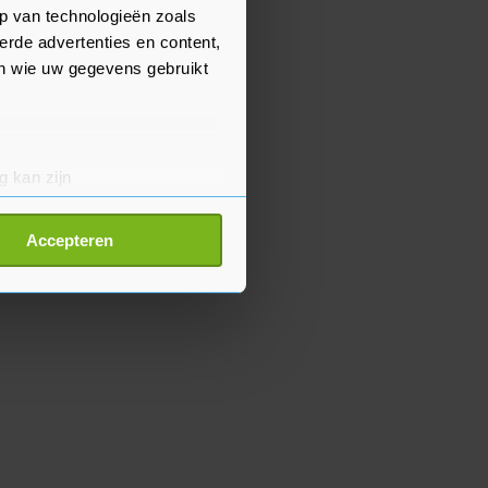
p van technologieën zoals
erde advertenties en content,
en wie uw gegevens gebruikt
g kan zijn
erprinting)
t
detailgedeelte
in. U kunt uw
Accepteren
p onze cookiepagina kun je