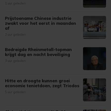
1 uur geleden
Prijstoename Chinese industrie
zwakt voor het eerst in maanden
af
2 uur geleden
Bedreigde Rheinmetall-topman
krijgt dag en nacht beveiliging
3 uur geleden
Hitte en droogte kunnen groei
economie tenietdoen, zegt Triodos
5 uur geleden