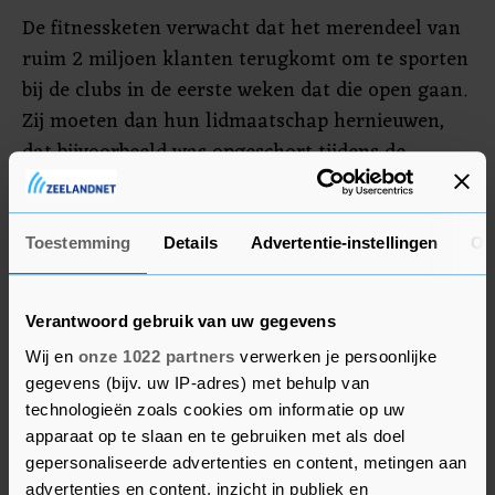
De fitnessketen verwacht dat het merendeel van
ruim 2 miljoen klanten terugkomt om te sporten
bij de clubs in de eerste weken dat die open gaan.
Zij moeten dan hun lidmaatschap hernieuwen,
dat bijvoorbeeld was opgeschort tijdens de
periode van sluiting.
Verder krijgt Basic-Fit op vrijdag toegang tot een
Toestemming
Details
Advertentie-instellingen
Ov
extra bankfinanciering van 60 miljoen euro. Met
dat geld kan de fitnessketen de rekeningen
Verantwoord gebruik van uw gegevens
blijven betalen terwijl de vestigingen gesloten
Wij en
onze 1022 partners
verwerken je persoonlijke
zijn vanwege de overheidsbeperkingen.
gegevens (bijv. uw IP-adres) met behulp van
technologieën zoals cookies om informatie op uw
apparaat op te slaan en te gebruiken met als doel
gepersonaliseerde advertenties en content, metingen aan
advertenties en content, inzicht in publiek en