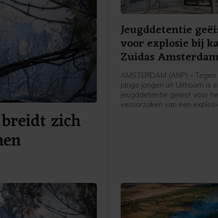
Jeugddetentie geëi
voor explosie bij k
Zuidas Amsterda
AMSTERDAM (ANP) - Tegen 
jarige jongen uit Uithoorn is 
jeugddetentie geëist voor h
veroorzaken van een explosie
breidt zich
Atrium, een kantoorgebouw 
Zuidas in Amsterdam. De ex
nen
was in de nacht van 15 op 1