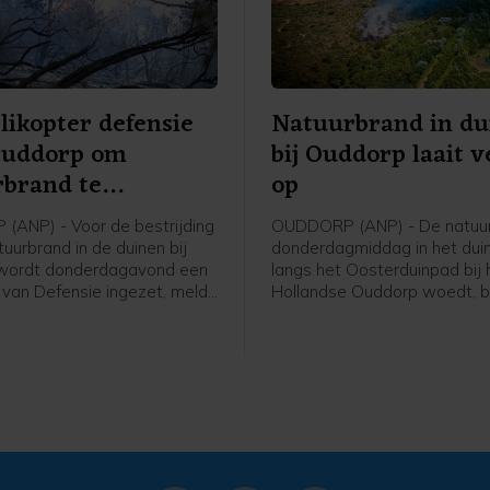
likopter defensie
Natuurbrand in du
Ouddorp om
bij Ouddorp laait 
rbrand te
op
jden
ANP) - Voor de bestrijding
OUDDORP (ANP) - De natuur
uurbrand in de duinen bij
donderdagmiddag in het dui
wordt donderdagavond een
langs het Oosterduinpad bij 
r van Defensie ingezet, meldt
Hollandse Ouddorp woedt, br
eidsregio. De bijstand is
uit. Voor het incident is opg
agd omdat de harde wind
van Grip 1 naar Grip 2. Dat 
jden van het vuur vanaf de
onder meer dat een Regiona
eilijkt. Vanaf naar
Operationeel Team de coörd
g 19.30 uur is de helikopter
de brandbestrijding en
e. Mogelijk gaat het om
informatievoorziening op zic
helikopters. De
De brandweer krijgt ook hulp
sregio kon dit nog niet
korpsen uit de regio.
n.