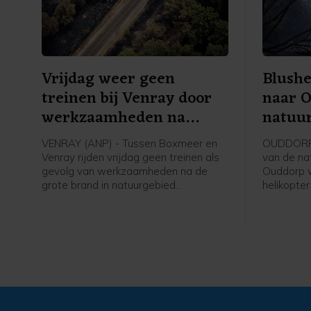
Vrijdag weer geen
Blushe
treinen bij Venray door
naar 
werkzaamheden na
natuu
brand
bestri
VENRAY (ANP) - Tussen Boxmeer en
OUDDORP (
Venray rijden vrijdag geen treinen als
van de nat
gevolg van werkzaamheden na de
Ouddorp 
grote brand in natuurgebied
helikopte
Boschhuizerbergen ten oosten van
de veiligh
Venray. Arriva zet bussen in, meldt de
aangevra
vervoerder.
het bestri
grond bemo
verwachtin
ter plaats
twee blus
veiligheid
bevestige