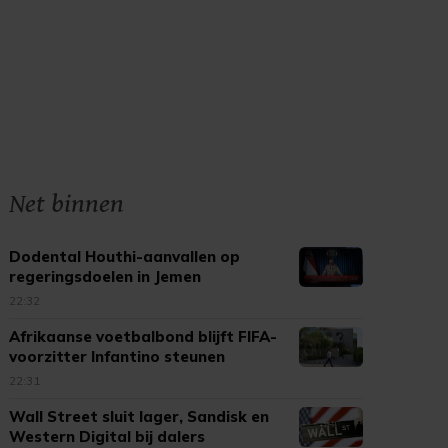
Net binnen
Dodental Houthi-aanvallen op
regeringsdoelen in Jemen
opgelopen
22:32
Afrikaanse voetbalbond blijft FIFA-
voorzitter Infantino steunen
22:31
Wall Street sluit lager, Sandisk en
Western Digital bij dalers