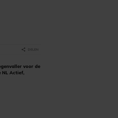
share
DELEN
egenvaller voor de
 NL Actief,