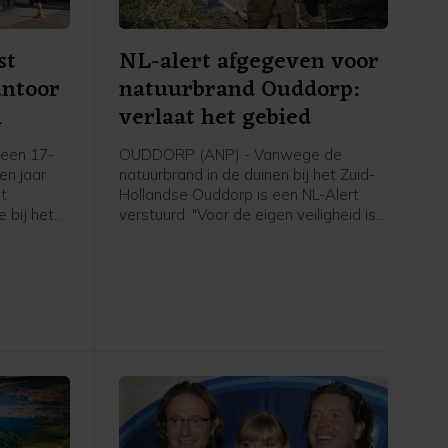
st
NL-alert afgegeven voor
antoor
natuurbrand Ouddorp:
m
verlaat het gebied
een 17-
OUDDORP (ANP) - Vanwege de
een jaar
natuurbrand in de duinen bij het Zuid-
et
Hollandse Ouddorp is een NL-Alert
 bij het
verstuurd. "Voor de eigen veiligheid is
aan de
het belangrijk om het gebied te
plosie
verlaten en uit de rook te blijven",
6 maart.
meldt de veiligheidsregio.