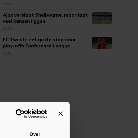
22:19
Ajax verslaat Shelbourne, maar laat
veel kansen liggen
22:03
FC Twente zet grote stap naar
play-offs Conference League
21:56
Over