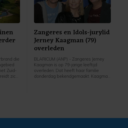
inen
Zangeres en Idols-jurylid
verder
Jerney Kaagman (79)
overleden
brand die
BLARICUM (ANP) - Zangeres Jerney
ngebied
Kaagman is op 79-jarige leeftijd
het Zuid-
overleden. Dat heeft haar familie
eidt zich
donderdag bekendgemaakt. Kaagman
eschaald
overleed op 31 juli na een lang
betekent
ziekbed. Van de zangeres was al
al
bekend dat ze jarenlang leed aan de
inatie van
ziekte van Parkinson.
h neemt.
 van