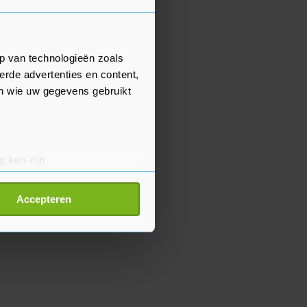
p van technologieën zoals
erde advertenties en content,
en wie uw gegevens gebruikt
g kan zijn
erprinting)
t
detailgedeelte
in. U kunt uw
Accepteren
p onze cookiepagina kun je