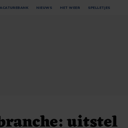
ACATUREBANK
NIEUWS
HET WEER
SPELLETJES
branche: uitstel