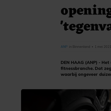
opening
'tegenva
ANP
in Binnenland
1 mei 2021
•
DEN HAAG (ANP) - Het u
fitnessbranche. Dat ze
waarbij ongeveer duizen