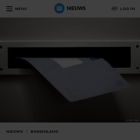
MENU
LOG IN
NIEUWS
/
BINNENLAND