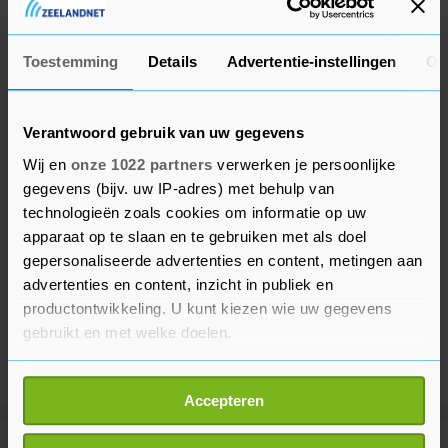
binnen.
Toestemming
Details
Advertentie-instellingen
Ov
Verantwoord gebruik van uw gegevens
Wij en
onze 1022 partners
verwerken je persoonlijke
gegevens (bijv. uw IP-adres) met behulp van
technologieën zoals cookies om informatie op uw
apparaat op te slaan en te gebruiken met als doel
gepersonaliseerde advertenties en content, metingen aan
advertenties en content, inzicht in publiek en
productontwikkeling. U kunt kiezen wie uw gegevens
gebruikt en met welke doelen.
Als u het toestaat, willen we ook graag:
Accepteren
Informatie verzamelen over uw geografische
locatie, die tot een paar meter nauwkeurig kan zijn