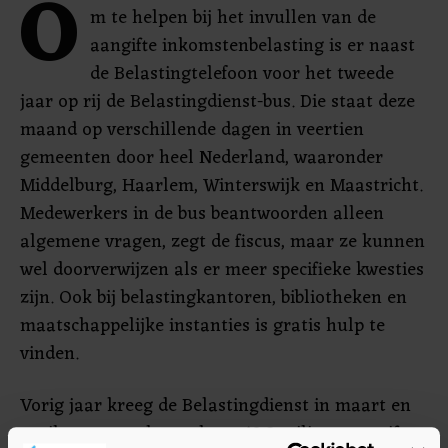
O
m te helpen bij het invullen van de
aangifte inkomstenbelasting is er naast
de Belastingtelefoon voor het tweede
jaar op rij de Belastingdienst-bus. Die staat deze
maand op verschillende dagen in veertien
gemeenten door heel Nederland, waaronder
Middelburg, Haarlem, Winterswijk en Maastricht.
Medewerkers in de bus beantwoorden alleen
algemene vragen, zegt de fiscus, maar ze kunnen
wel doorverwijzen als er meer specifieke kwesties
zijn. Ook bij belastingkantoren, bibliotheken en
maatschappelijke instanties is gratis hulp te
vinden.
Vorig jaar kreeg de Belastingdienst in maart en
april een recordaantal van 10,3 miljoen aangiften