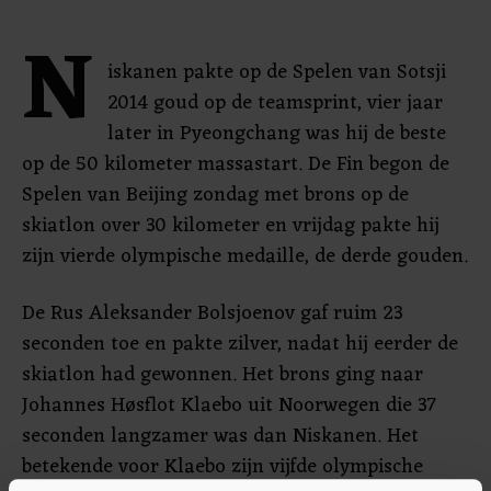
N
iskanen pakte op de Spelen van Sotsji
2014 goud op de teamsprint, vier jaar
later in Pyeongchang was hij de beste
op de 50 kilometer massastart. De Fin begon de
Spelen van Beijing zondag met brons op de
skiatlon over 30 kilometer en vrijdag pakte hij
zijn vierde olympische medaille, de derde gouden.
De Rus Aleksander Bolsjoenov gaf ruim 23
seconden toe en pakte zilver, nadat hij eerder de
skiatlon had gewonnen. Het brons ging naar
Johannes Høsflot Klaebo uit Noorwegen die 37
seconden langzamer was dan Niskanen. Het
betekende voor Klaebo zijn vijfde olympische