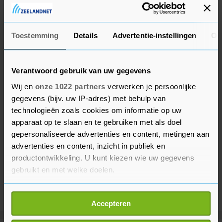
medaille, na vier keer goud. De Noor won eerder
op de Spelen van Beijing de sprint.
Toestemming
Details
Advertentie-instellingen
Ov
Verantwoord gebruik van uw gegevens
Wij en
onze 1022 partners
verwerken je persoonlijke
gegevens (bijv. uw IP-adres) met behulp van
technologieën zoals cookies om informatie op uw
apparaat op te slaan en te gebruiken met als doel
gepersonaliseerde advertenties en content, metingen aan
advertenties en content, inzicht in publiek en
productontwikkeling. U kunt kiezen wie uw gegevens
gebruikt en met welke doelen.
Als u het toestaat, willen we ook graag:
Accepteren
Informatie verzamelen over uw geografische
locatie, die tot een paar meter nauwkeurig kan zijn