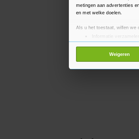
metingen aan advertenties en
en met welke doelen.
Als u het toestaat, willen we
Informatie verzamelen
Uw apparaat identific
Lees meer over hoe uw perso
Weigeren
toestemming op elk moment wi
Met cookies werkt onze websi
ons cookiebeleid bekijken en 