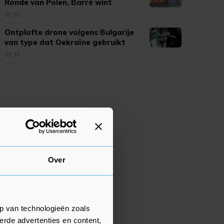
Ronde van Polen, Barré wint
17:20
Ontplofte drone volgens Bulgarije
van type dat Oekraïne gebruikt
17:17
Over
p van technologieën zoals
erde advertenties en content,