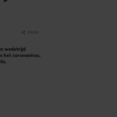
share
DELEN
n wedstrijd
n het coronavirus.
ls.