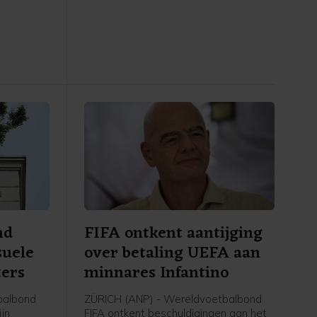
meteen aan bij de selectie, meldt de
Rotterdamse Eredivisieclub, die ook
een optie tot koop heeft opgenomen
in de overeenkomst.
nd
FIFA ontkent aantijging
suele
over betaling UEFA aan
ters
minnares Infantino
balbond
ZÜRICH (ANP) - Wereldvoetbalbond
ijn
FIFA ontkent beschuldigingen aan het