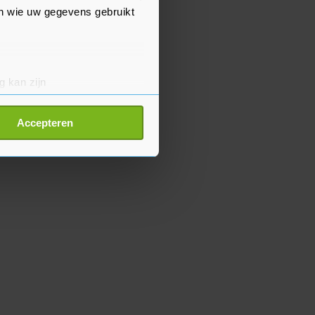
en wie uw gegevens gebruikt
g kan zijn
erprinting)
t
detailgedeelte
in. U kunt uw
Accepteren
p onze cookiepagina kun je