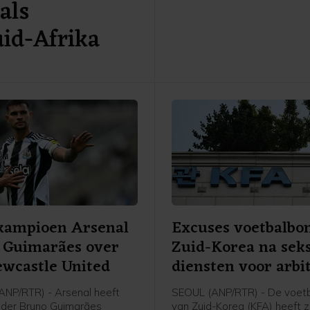
als
Feyenoord via social media
bekendgemaakt.
uid-Afrika
kampioen Arsenal
Excuses voetbalbo
 Guimarães over
Zuid-Korea na sek
wcastle United
diensten voor arbi
NP/RTR) - Arsenal heeft
SEOUL (ANP/RTR) - De voet
der Bruno Guimarães
van Zuid-Korea (KFA) heeft z