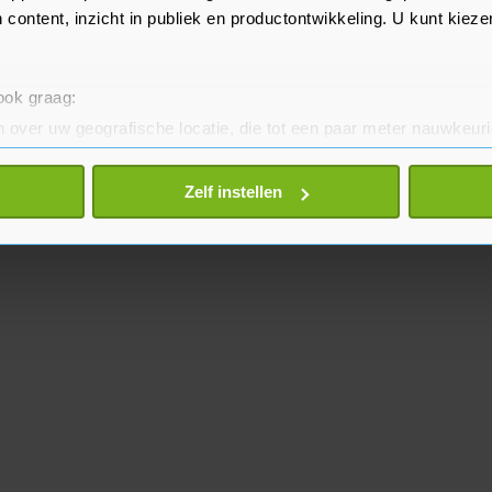
 content, inzicht in publiek en productontwikkeling. U kunt kiez
 ook graag:
 over uw geografische locatie, die tot een paar meter nauwkeuri
eren door het actief te scannen op specifieke eigenschappen (fing
onlijke gegevens worden verwerkt en stel uw voorkeuren in he
Zelf instellen
jzigen of intrekken in de Cookieverklaring.
te beter en wordt jouw bezoek makkelijker en persoonlijker. O
je gemaakte keuze altijd wijzigen of intrekken.