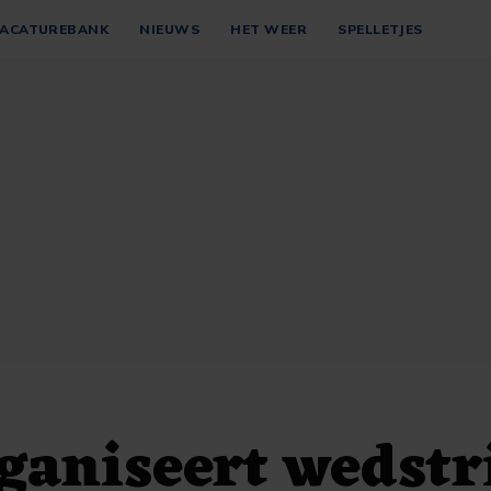
ACATUREBANK
NIEUWS
HET WEER
SPELLETJES
ganiseert wedstr