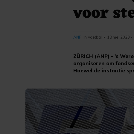
voor st
ANP
in Voetbal
18 mei 2020 -
•
ZÜRICH (ANP) - 's Were
organiseren om fondsen
Hoewel de instantie spr