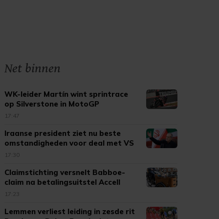
Net binnen
WK-leider Martín wint sprintrace
op Silverstone in MotoGP
17:47
Iraanse president ziet nu beste
omstandigheden voor deal met VS
17:30
Claimstichting versnelt Babboe-
claim na betalingsuitstel Accell
17:23
Lemmen verliest leiding in zesde rit