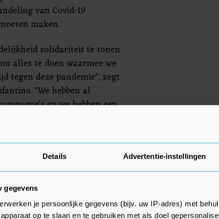
andeling van Covid-19
r moeten maken.
elijkheid solidariteit te tonen
om alles te doen waarmee we
ijd tegen deze pandemie", zegt
nfantino. "We hebben al
 campagne's en we hebben een
 we een wedstrijd organiseren
e wereldwijde inzamelingsacties.
ezondheidssituatie dit toelaat,
 paar maanden duren."
Details
Advertentie-instellingen
rmijn meer laten weten over het
w gegevens
erwerken je persoonlijke gegevens (bijv. uw IP-adres) met behul
apparaat op te slaan en te gebruiken met als doel gepersonalise