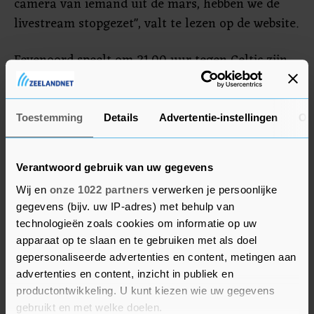
camera van iemand uit de mars, hebben we de
livestream stopgezet", valt te lezen op de website.
Feyenoord speelt om 21.00 uur tegen Celtic zijn
eerste wedstrijd in de Champions League sinds
het seizoen 2017-2018. Het duel tussen de
landskampioenen van Nederland en Schotland is
Toestemming
Details
Advertentie-instellingen
Ov
een herhaling van de door Feyenoord gewonnen
finale in de Europa Cup I van 1970.
Verantwoord gebruik van uw gegevens
Wij en
onze 1022 partners
verwerken je persoonlijke
gegevens (bijv. uw IP-adres) met behulp van
technologieën zoals cookies om informatie op uw
apparaat op te slaan en te gebruiken met als doel
gepersonaliseerde advertenties en content, metingen aan
advertenties en content, inzicht in publiek en
productontwikkeling. U kunt kiezen wie uw gegevens
gebruikt en met welke doelen.