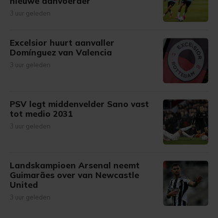
nieuwe aanvoerder
3 uur geleden
Excelsior huurt aanvaller
Domínguez van Valencia
3 uur geleden
PSV legt middenvelder Sano vast
tot medio 2031
3 uur geleden
Landskampioen Arsenal neemt
Guimarães over van Newcastle
United
3 uur geleden