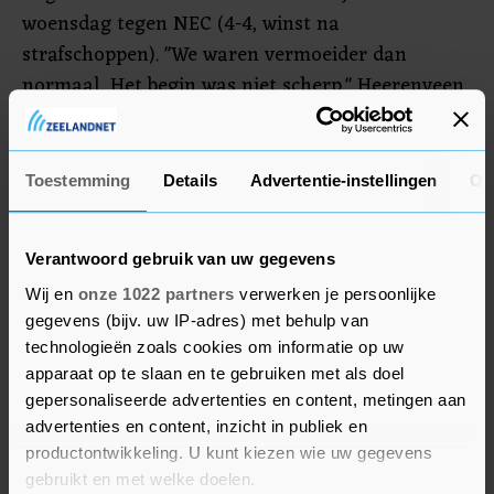
woensdag tegen NEC (4-4, winst na
strafschoppen). "We waren vermoeider dan
normaal. Het begin was niet scherp." Heerenveen
opende na ruim een kwartier de score, maar de
treffer ging niet door wegens buitenspel. Kökcü:
"Daar hadden we geluk mee en daarna werden
Toestemming
Details
Advertentie-instellingen
Ov
we wakker. In de slotfase ging vermoeidheid weer
een rol spelen."
Verantwoord gebruik van uw gegevens
Wij en
onze 1022 partners
verwerken je persoonlijke
gegevens (bijv. uw IP-adres) met behulp van
technologieën zoals cookies om informatie op uw
apparaat op te slaan en te gebruiken met als doel
gepersonaliseerde advertenties en content, metingen aan
advertenties en content, inzicht in publiek en
productontwikkeling. U kunt kiezen wie uw gegevens
gebruikt en met welke doelen.