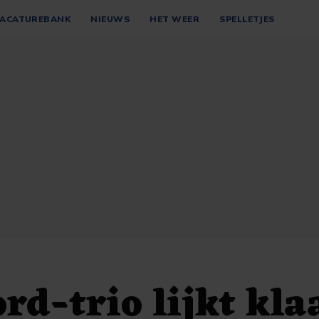
ACATUREBANK
NIEUWS
HET WEER
SPELLETJES
rd-trio lijkt kla