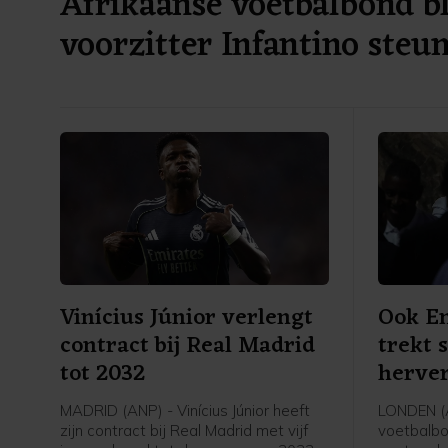
Afrikaanse voetbalbond bl
voorzitter Infantino steu
Vinícius Júnior verlengt
Ook En
contract bij Real Madrid
trekt 
tot 2032
herver
in
MADRID (ANP) - Vinícius Júnior heeft
LONDEN (
zijn contract bij Real Madrid met vijf
voetbalbo