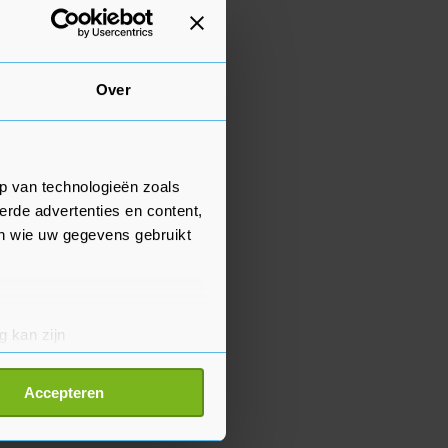
Over
p van technologieën zoals
erde advertenties en content,
en wie uw gegevens gebruikt
g kan zijn
erprinting)
t
detailgedeelte
in. U kunt uw
Accepteren