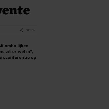
wente
share
DELEN
ilambo lijken
 zit er wel in",
ersconferentie op