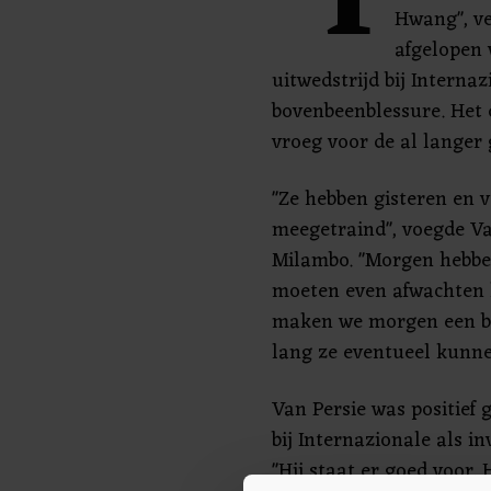
"I
Hwang", ve
afgelopen 
uitwedstrijd bij Internaz
bovenbeenblessure. Het
vroeg voor de al langer
"Ze hebben gisteren en 
meegetraind", voegde Va
Milambo. "Morgen hebbe
moeten even afwachten 
maken we morgen een be
lang ze eventueel kunne
Van Persie was positief
bij Internazionale als in
"Hij staat er goed voor.