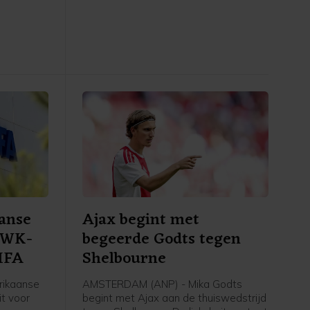
r dan de
hoofdtoernooi. In Enschede werd met
6-0 gewonnen van FC DAC 1904 uit
 (3-1).
Slowakije.
anse
Ajax begint met
r WK-
begeerde Godts tegen
FIFA
Shelbourne
rikaanse
AMSTERDAM (ANP) - Mika Godts
t voor
begint met Ajax aan de thuiswedstrijd