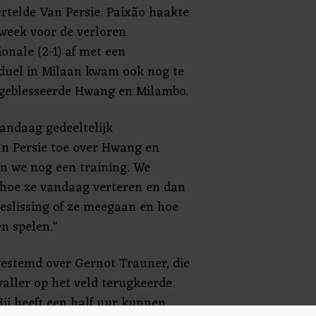
rtelde Van Persie. Paixão haakte
week voor de verloren
ionale (2-1) af met een
 duel in Milaan kwam ook nog te
 geblesseerde Hwang en Milambo.
vandaag gedeeltelijk
n Persie toe over Hwang en
n we nog een training. We
hoe ze vandaag verteren en dan
slissing of ze meegaan en hoe
n spelen."
 gestemd over Gernot Trauner, die
valler op het veld terugkeerde.
 Hij heeft een half uur kunnen