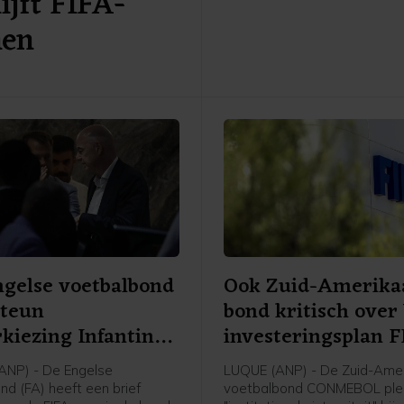
ijft FIFA-
Amsterdam was veel sterke
nen
bezoekers uit Ierland dan de
overwinning doet vermoeden
gelse voetbalbond
Ook Zuid-Amerika
steun
bond kritisch ove
kiezing Infantino
investeringsplan 
ANP) - De Engelse
LUQUE (ANP) - De Zuid-Ame
nd (FA) heeft een brief
voetbalbond CONMEBOL plei