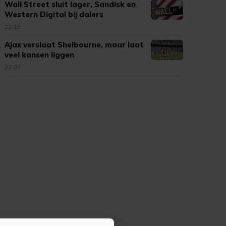
Wall Street sluit lager, Sandisk en
Western Digital bij dalers
22:19
Ajax verslaat Shelbourne, maar laat
veel kansen liggen
22:03