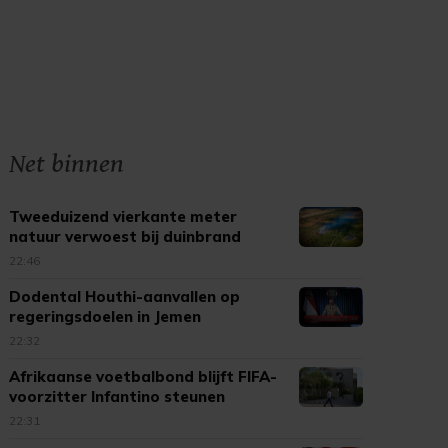
Net binnen
Tweeduizend vierkante meter
natuur verwoest bij duinbrand
Ouddorp
22:46
Dodental Houthi-aanvallen op
regeringsdoelen in Jemen
opgelopen
22:32
Afrikaanse voetbalbond blijft FIFA-
voorzitter Infantino steunen
22:31