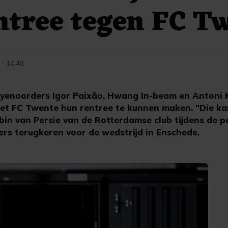
ntree tegen FC T
 - 14:48
enoorders Igor Paixão, Hwang In-beom en Antoni M
et FC Twente hun rentree te kunnen maken. "Die kans
in van Persie van de Rotterdamse club tijdens de p
ers terugkeren voor de wedstrijd in Enschede.