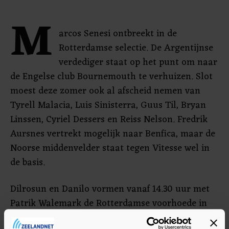
M
arcos Senesi ontbreekt in de
Rotterdamse selectie. De Argentijnse
verdediger staat op het punt om naar
de Engelse club Bournemouth te verhuizen. Slot
moest deze zomer ook al afscheid nemen van
Tyrell Malacia, Luis Sinisterra, Guus Til, Bryan
Linssen, Cyriel Dessers en Reiss Nelson. Fredrik
Aursnes vertrekt mogelijk naar Benfica, maar de
Noorse middenvelder staat tegen Vitesse wel in
de basis.
Dilrosun en Danilo vormen vanaf 14.30 uur met
Patrik Walemark de Rotterdamse voorhoede in
stadion Gelredome.