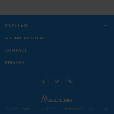
POPULAIR
ABONNEMENTEN
CONTACT
PRIVACY
© 2026
. Onderdeel van
DELTA Fiber Nederland B.V.
Geniet van je
zondag!