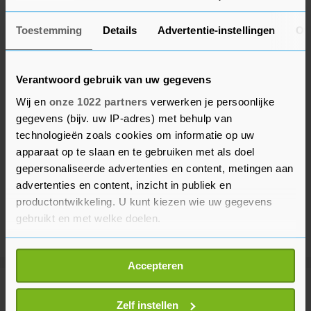
Toestemming
Details
Advertentie-instellingen
Ov
Verantwoord gebruik van uw gegevens
Wij en
onze 1022 partners
verwerken je persoonlijke
gegevens (bijv. uw IP-adres) met behulp van
technologieën zoals cookies om informatie op uw
apparaat op te slaan en te gebruiken met als doel
gepersonaliseerde advertenties en content, metingen aan
advertenties en content, inzicht in publiek en
productontwikkeling. U kunt kiezen wie uw gegevens
gebruikt en met welke doelen.
Als u het toestaat, willen we ook graag:
Accepteren
Informatie verzamelen over uw geografische
locatie, die tot een paar meter nauwkeurig kan zijn
Meer uit Voetbal
Uw apparaat identificeren door het actief te
Zelf instellen