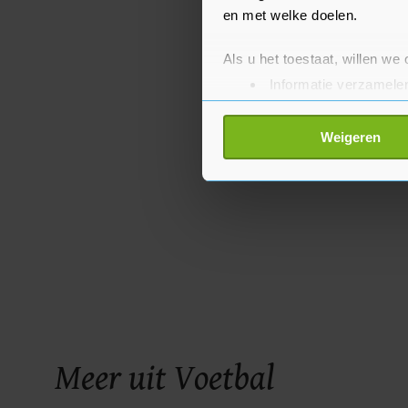
en met welke doelen.
Als u het toestaat, willen we
Informatie verzamelen
Uw apparaat identific
Lees meer over hoe uw perso
Weigeren
toestemming op elk moment wi
Met cookies werkt onze websi
ons cookiebeleid bekijken en 
Meer uit Voetbal