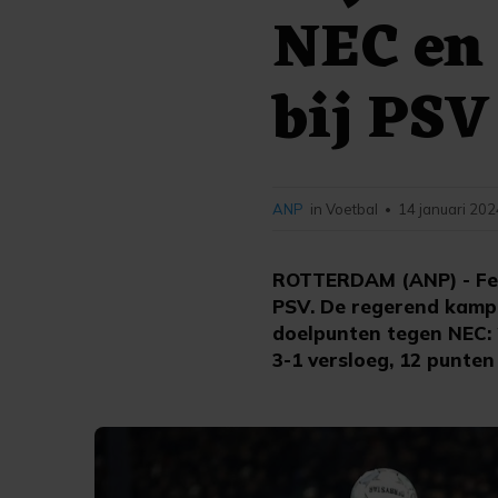
NEC en 
bij PSV
ANP
in Voetbal
14 januari 202
•
ROTTERDAM (ANP) - Feye
PSV. De regerend kampi
doelpunten tegen NEC: 
3-1 versloeg, 12 punte