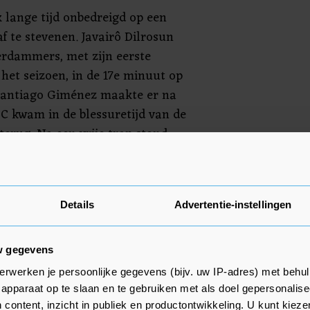
 lange tijd onbedreigd op een
f te stevenen. Javairô Dilrosun
erdammers, met zijn eerste
het seizoen, in de 17e minuut op
Santiago Giménez maakte er na
EC kwam in de blessuretijd van de
terug. Na een vrije trap stond
 plaats om de 2-1 te maken.
n Bijlow verkeek zich in de 53e
n de Deen Magnus Mattsson (2-2).
Details
Advertentie-instellingen
arna niet in nog een keer te
w gegevens
erwerken je persoonlijke gegevens (bijv. uw IP-adres) met behul
apparaat op te slaan en te gebruiken met als doel gepersonalise
 content, inzicht in publiek en productontwikkeling. U kunt kiez