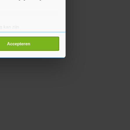
g kan zijn
erprinting)
t
detailgedeelte
in. U kunt uw
Accepteren
p onze cookiepagina kun je