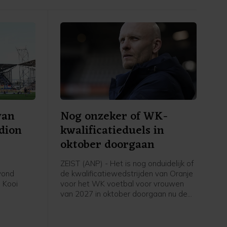
van
Nog onzeker of WK-
adion
kwalificatieduels in
oktober doorgaan
ZEIST (ANP) - Het is nog onduidelijk of
avond
de kwalificatiewedstrijden van Oranje
 Kooi
voor het WK voetbal voor vrouwen
van 2027 in oktober doorgaan nu de
eerde
UEFA een boycot heeft afgekondigd
in het
van FIFA-competities. Voor het elftal
 stadion.
van bondscoach Arjan Veurink staat