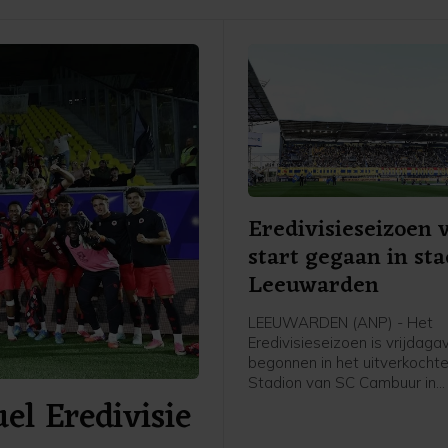
Eredivisieseizoen 
start gegaan in st
Leeuwarden
LEEUWARDEN (ANP) - Het
Eredivisieseizoen is vrijdag
begonnen in het uitverkochte
Stadion van SC Cambuur in
el Eredivisie
Leeuwarden. Het gepromov
Cambuur ontvangt Excelsior 
twee jaar geleden geopende