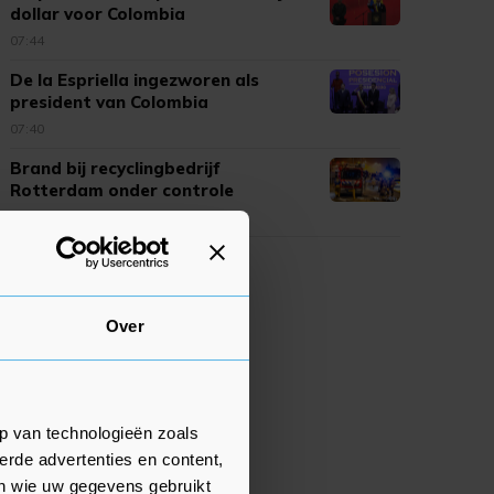
dollar voor Colombia
07:44
De la Espriella ingezworen als
president van Colombia
07:40
Brand bij recyclingbedrijf
Rotterdam onder controle
07:25
Over
p van technologieën zoals
erde advertenties en content,
en wie uw gegevens gebruikt