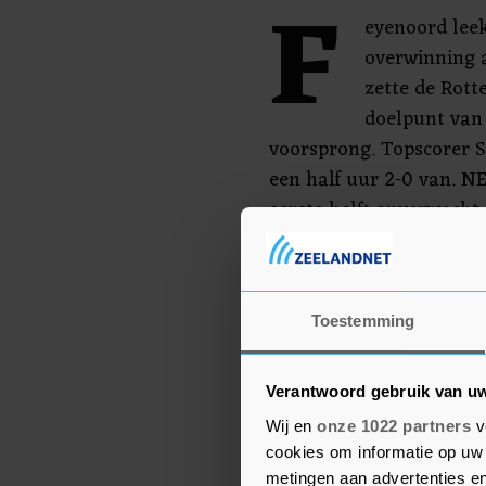
F
eyenoord leek
overwinning a
zette de Rott
doelpunt van 
voorsprong. Topscorer 
een half uur 2-0 van. N
eerste helft onverwacht 
Dirk Proper op de juiste
Feyenoord-doelman Justi
minuut op een schot va
Toestemming
Feyenoord slaagde er da
scoren.
Verantwoord gebruik van u
Wij en
onze 1022 partners
v
cookies om informatie op uw 
metingen aan advertenties en