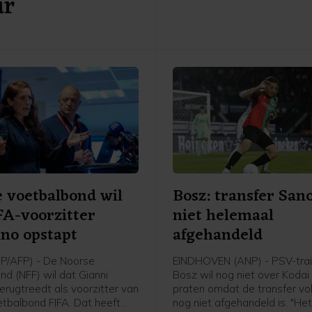
ur
 voetbalbond wil
Bosz: transfer San
FA-voorzitter
niet helemaal
ino opstapt
afgehandeld
P/AFP) - De Noorse
EINDHOVEN (ANP) - PSV-trai
nd (NFF) wil dat Gianni
Bosz wil nog niet over Koda
terugtreedt als voorzitter van
praten omdat de transfer v
tbalbond FIFA. Dat heeft
nog niet afgehandeld is. "Het