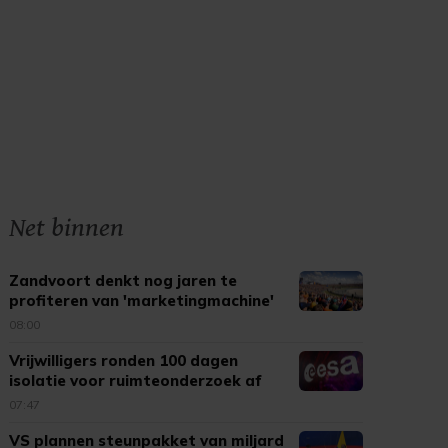
Net binnen
Zandvoort denkt nog jaren te
profiteren van 'marketingmachine'
F1
08:00
Vrijwilligers ronden 100 dagen
isolatie voor ruimteonderzoek af
07:47
VS plannen steunpakket van miljard