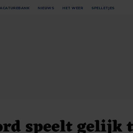
ACATUREBANK
NIEUWS
HET WEER
SPELLETJES
rd speelt gelijk 