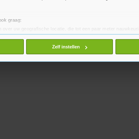
 ook graag:
 over uw geografische locatie, die tot een paar meter nauwkeuri
eren door het actief te scannen op specifieke eigenschappen (fing
onlijke gegevens worden verwerkt en stel uw voorkeuren in he
Zelf instellen
jzigen of intrekken in de Cookieverklaring.
te beter en wordt jouw bezoek makkelijker en persoonlijker. O
je gemaakte keuze altijd wijzigen of intrekken.