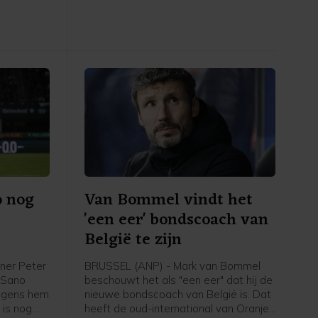
op 9 en 13 oktober een dubbele
ontmoeting met Hongarije op het
programma. Volgens de KNVB
onderzoekt de UEFA de komende tijd
of de duels door zullen gaan.
o nog
Van Bommel vindt het
'een eer' bondscoach van
België te zijn
ner Peter
BRUSSEL (ANP) - Mark van Bommel
i Sano
beschouwt het als "een eer" dat hij de
olgens hem
nieuwe bondscoach van België is. Dat
 is nog
heeft de oud-international van Oranje