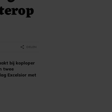
terop
share
DELEN
akt bij koploper
an twee
dag Excelsior met