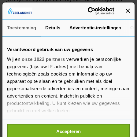
werken.
Linssen
Toestemming
Details
Advertentie-instellingen
Ov
Bryan Linssen, hersteld van een blessure, kon
daarna een voorzet van Kökcü net niet
Verantwoord gebruik van uw gegevens
aantikken, waardoor de gelijkmaker uitbleef. Van
Wij en
onze 1022 partners
verwerken je persoonlijke
aanvoerder Steven Berghuis ging voor de rust
gegevens (bijv. uw IP-adres) met behulp van
nauwelijks enige dreiging uit.
technologieën zoals cookies om informatie op uw
apparaat op te slaan en te gebruiken met als doel
Na de pauze ploeterde Feyenoord voort. De
gepersonaliseerde advertenties en content, metingen aan
advertenties en content, inzicht in publiek en
Rotterdamse brigade slaagde er niet in om het
productontwikkeling. U kunt kiezen wie uw gegevens
stug verdedigende Wolfsberger AC echt onder
gebruikt en met welke doelen.
druk te zetten. Met een dubbele wissel in de 72e
minuut trachtte Advocaat zijn haperende ploeg
Als u het toestaat, willen we ook graag:
van nieuwe impulsen te voorzien. Ook met João
Accepteren
Informatie verzamelen over uw geografische