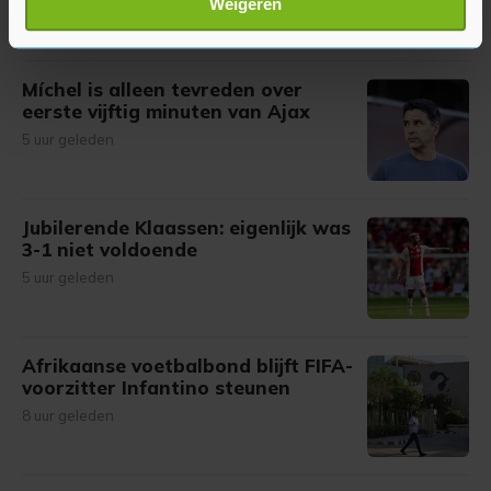
2 uur geleden
Weigeren
verwerkt en stel uw voorkeuren in het
detailgedeelte
in.
U kunt uw toestemming op elk moment wijzigen of
intrekken in de Cookieverklaring.
Míchel is alleen tevreden over
eerste vijftig minuten van Ajax
Met cookies werkt onze website beter en wordt jouw
5 uur geleden
bezoek makkelijker en persoonlijker. Op
onze cookiepagina kun je ons cookiebeleid bekijken en je
gemaakte keuze altijd wijzigen of intrekken.
Jubilerende Klaassen: eigenlijk was
3-1 niet voldoende
5 uur geleden
Afrikaanse voetbalbond blijft FIFA-
voorzitter Infantino steunen
8 uur geleden