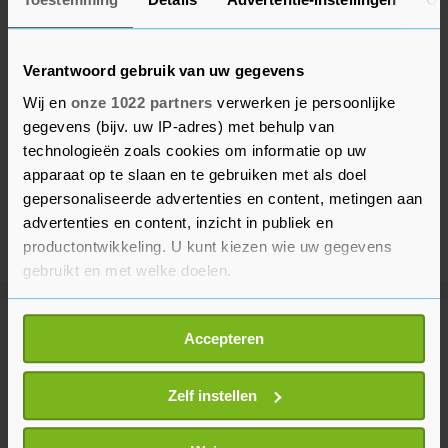
Verantwoord gebruik van uw gegevens
Wij en
onze 1022 partners
verwerken je persoonlijke
gegevens (bijv. uw IP-adres) met behulp van
technologieën zoals cookies om informatie op uw
apparaat op te slaan en te gebruiken met als doel
gepersonaliseerde advertenties en content, metingen aan
advertenties en content, inzicht in publiek en
productontwikkeling. U kunt kiezen wie uw gegevens
gebruikt en met welke doelen.
Als u het toestaat, willen we ook graag:
Meer uit Voetbal
Accepteren
Informatie verzamelen over uw geografische
locatie, die tot een paar meter nauwkeurig kan zijn
Uw apparaat identificeren door het actief te
Zelf instellen
Seizoenkaart Eredivisie bijna
scannen op specifieke eigenschappen (fingerprinting)
overal duurder dan vorig seizoen
Lees meer over hoe uw persoonlijke gegevens worden