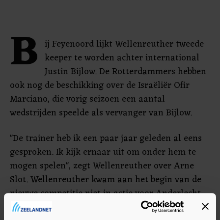
B
ij Feyenoord lijkt Wellenreuther tweede
keeper te worden achter international
Justin Bijlow. De Rotterdammers hebben
ook nog de beschikking over de Israëliër Ofir
Marciano, die vorig seizoen een aantal
wedstrijden speelde als vervanger van Bijlow.
"De trainer heb ik een paar jaar geleden al eens
gesproken. Ik kijk ernaar uit om onder hem te
mogen spelen", zegt Wellenreuther over Arne
Slot. Wellenreuther kwam aan het begin van de
nieuwe competitie niet in actie voor Anderlecht.