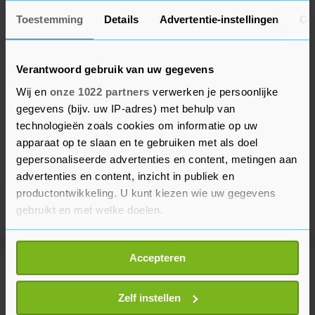
Toestemming
Details
Advertentie-instellingen
Ov
Verantwoord gebruik van uw gegevens
Wij en
onze 1022 partners
verwerken je persoonlijke
gegevens (bijv. uw IP-adres) met behulp van
technologieën zoals cookies om informatie op uw
apparaat op te slaan en te gebruiken met als doel
gepersonaliseerde advertenties en content, metingen aan
advertenties en content, inzicht in publiek en
productontwikkeling. U kunt kiezen wie uw gegevens
gebruikt en met welke doelen.
Als u het toestaat, willen we ook graag:
Accepteren
Informatie verzamelen over uw geografische
Meer uit Voetbal
locatie, die tot een paar meter nauwkeurig kan zijn
Uw apparaat identificeren door het actief te
Zelf instellen
scannen op specifieke eigenschappen (fingerprinting)