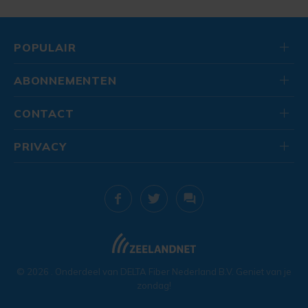
POPULAIR
ABONNEMENTEN
CONTACT
PRIVACY
© 2026
. Onderdeel van
DELTA Fiber Nederland B.V.
Geniet van je
zondag!