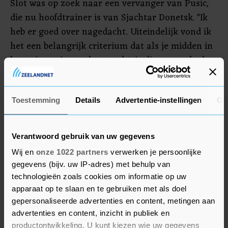
Slot was op zoek naar een vervanger van Pusic,
die nu hoofdtrainer is van Sjachtar Donetsk. "Ik
heb er goed over nagedacht. Uiteindelijk vond ik
het een belangrijk criterium dat als je midden in
het seizoen iemand aantrekt, je diegene ook al
goed kent. Je wil niet midden in een seizoen
iemand nog helemaal moeten leren kennen", liet
Slot maandag optekenen.
Toestemming
Details
Advertentie-instellingen
Ov
Feyenoord speelt zondag de topper tegen
Verantwoord gebruik van uw gegevens
koploper PSV (12.15 uur).
Wij en
onze 1022 partners
verwerken je persoonlijke
gegevens (bijv. uw IP-adres) met behulp van
technologieën zoals cookies om informatie op uw
apparaat op te slaan en te gebruiken met als doel
gepersonaliseerde advertenties en content, metingen aan
advertenties en content, inzicht in publiek en
productontwikkeling. U kunt kiezen wie uw gegevens