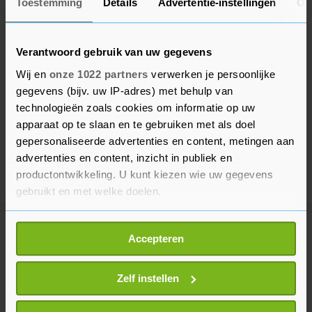
Toestemming
Details
Advertentie-instellingen
Ov
Verantwoord gebruik van uw gegevens
Wij en
onze 1022 partners
verwerken je persoonlijke
gegevens (bijv. uw IP-adres) met behulp van
technologieën zoals cookies om informatie op uw
apparaat op te slaan en te gebruiken met als doel
gepersonaliseerde advertenties en content, metingen aan
advertenties en content, inzicht in publiek en
productontwikkeling. U kunt kiezen wie uw gegevens
gebruikt en met welke doelen.
Als u het toestaat, willen we ook graag:
Meer uit Voetbal
Accepteren
Informatie verzamelen over uw geografische
locatie, die tot een paar meter nauwkeurig kan zijn
Uw apparaat identificeren door het actief te
Zelf instellen
Vinícius Júnior verlengt contract
scannen op specifieke eigenschappen (fingerprinting)
bij Real Madrid tot 2032