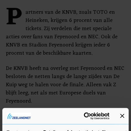
P
artners van de KNVB, zoals TOTO en
Heineken, krijgen 6 procent van alle
tickets. Zij verdelen die met speciale
acties over fans van Feyenoord en NEC. Ook de
KNVB en Stadion Feyenoord krijgen ieder 6
procent van de beschikbare kaarten.
De KNVB heeft na overleg met Feyenoord en NEC
besloten de netten langs de lange zijdes van De
Kuip weg te halen voor de finale. Alleen vak Z
blijft leeg, net als met Europese duels van
Feyenoord.