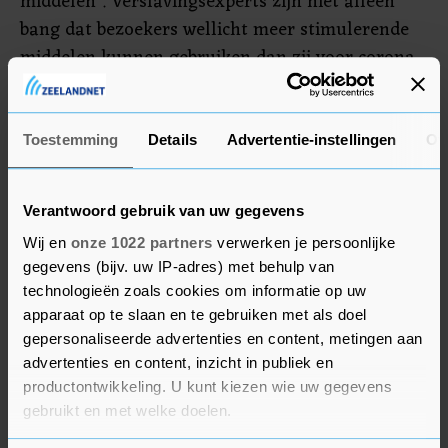
middelen". Verslavingsexperts zijn niet alleen
bang dat bezoekers wellicht meer stimulerende
middelen kunnen gebruiken dan zij voor corona
deden. Maar ook de fysieke tolerantie op het
gebied van drugs ligt na anderhalf jaar zonder
festivals of feestjes bij veel frequente
Toestemming
Details
Advertentie-instellingen
Ov
partybezoekers lager dan voorheen.
Verantwoord gebruik van uw gegevens
Wij en
onze 1022 partners
verwerken je persoonlijke
gegevens (bijv. uw IP-adres) met behulp van
technologieën zoals cookies om informatie op uw
apparaat op te slaan en te gebruiken met als doel
gepersonaliseerde advertenties en content, metingen aan
advertenties en content, inzicht in publiek en
productontwikkeling. U kunt kiezen wie uw gegevens
gebruikt en met welke doelen.