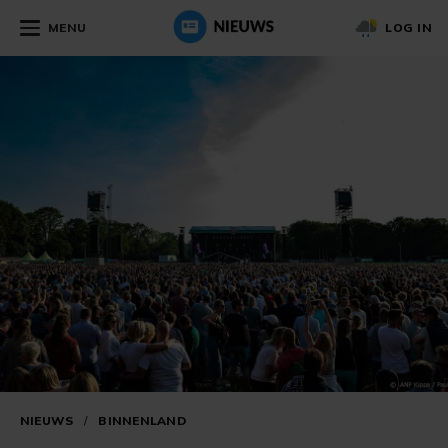
MENU
LOG IN
NIEUWS
/
BINNENLAND