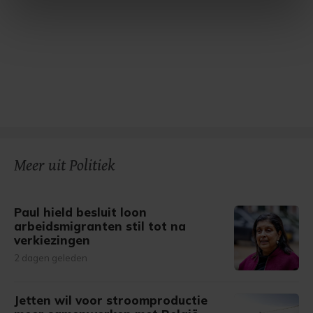
intrekken in de Cookieverklaring.
Met cookies werkt onze website beter en wordt jouw
bezoek makkelijker en persoonlijker. Op
onze cookiepagina kun je ons cookiebeleid bekijken en je
gemaakte keuze altijd wijzigen of intrekken.
Meer uit Politiek
Paul hield besluit loon
arbeidsmigranten stil tot na
verkiezingen
2 dagen geleden
Jetten wil voor stroomproductie