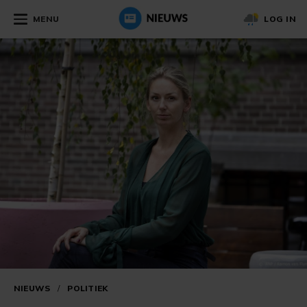
MENU
LOG IN
NIEUWS
/
POLITIEK