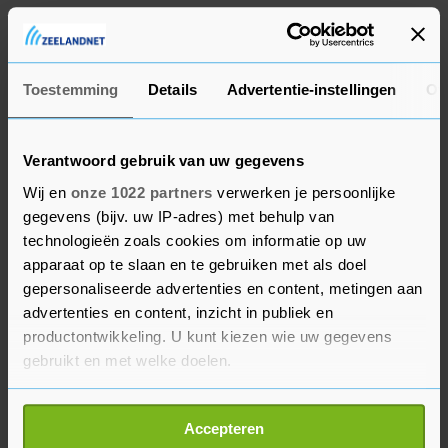
Hahn zei dat hij niet met de gekozen president
Joe Biden had gesproken.
Toestemming
Details
Advertentie-instellingen
Ov
Verantwoord gebruik van uw gegevens
Wij en
onze 1022 partners
verwerken je persoonlijke
gegevens (bijv. uw IP-adres) met behulp van
technologieën zoals cookies om informatie op uw
apparaat op te slaan en te gebruiken met als doel
gepersonaliseerde advertenties en content, metingen aan
advertenties en content, inzicht in publiek en
productontwikkeling. U kunt kiezen wie uw gegevens
gebruikt en met welke doelen.
Als u het toestaat, willen we ook graag:
Accepteren
Informatie verzamelen over uw geografische