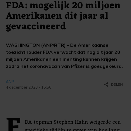
FDA: mogelijk 20 miljoen
Amerikanen dit jaar al
gevaccineerd
WASHINGTON (ANP/RTR) - De Amerikaanse
toezichthouder FDA verwacht dat nog dit jaar 20
miljoen Amerikanen een inenting kunnen krijgen
zodra het coronavaccin van Pfizer is goedgekeurd.
ANP
share
DELEN
4 december 2020 - 15:56
F
DA-topman Stephen Hahn weigerde een
specifieke tijdlijn te geven van hoe lang