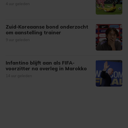
4 uur geleden
Zuid-Koreaanse bond onderzocht
om aanstelling trainer
9 uur geleden
Infantino blijft aan als FIFA-
voorzitter na overleg in Marokko
14 uur geleden