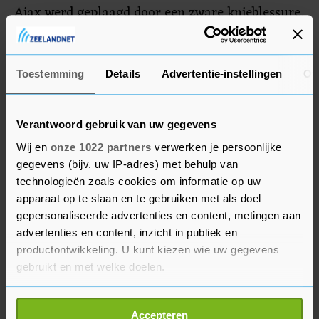
Ajax werd geplaagd door een zware knieblessure.
FC Volendam werd afgelopen seizoen tweede in
de Keuken Kampioen Divisie, achter FC Emmen.
Toestemming
Details
Advertentie-instellingen
Ov
Verantwoord gebruik van uw gegevens
Wij en
onze 1022 partners
verwerken je persoonlijke
gegevens (bijv. uw IP-adres) met behulp van
technologieën zoals cookies om informatie op uw
apparaat op te slaan en te gebruiken met als doel
gepersonaliseerde advertenties en content, metingen aan
advertenties en content, inzicht in publiek en
productontwikkeling. U kunt kiezen wie uw gegevens
gebruikt en met welke doelen.
Als u het toestaat, willen we ook graag:
Accepteren