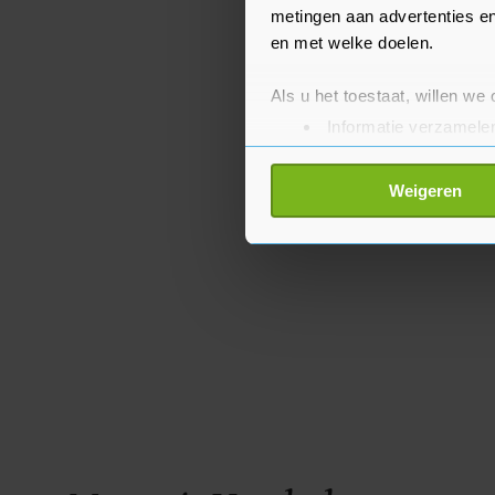
metingen aan advertenties en
en met welke doelen.
Als u het toestaat, willen we
Informatie verzamelen
Uw apparaat identific
Lees meer over hoe uw perso
Weigeren
toestemming op elk moment wi
Met cookies werkt onze websi
ons cookiebeleid bekijken en 