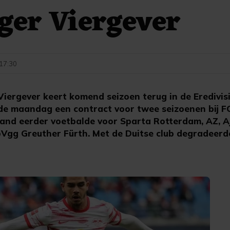
ger Viergever
 17:30
iergever keert komend seizoen terug in de Eredivisi
e maandag een contract voor twee seizoenen bij FC
rland eerder voetbalde voor Sparta Rotterdam, AZ, 
pVgg Greuther Fürth. Met de Duitse club degradeerde 