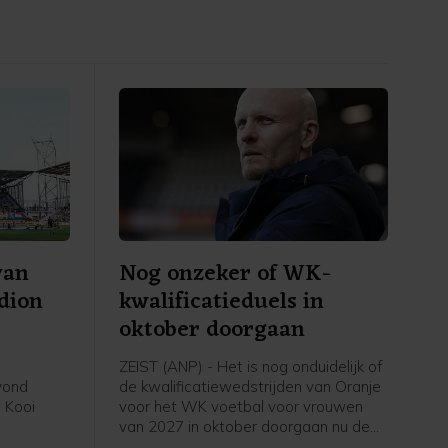
van
Nog onzeker of WK-
adion
kwalificatieduels in
oktober doorgaan
ZEIST (ANP) - Het is nog onduidelijk of
avond
de kwalificatiewedstrijden van Oranje
 Kooi
voor het WK voetbal voor vrouwen
van 2027 in oktober doorgaan nu de
eerde
UEFA een boycot heeft afgekondigd