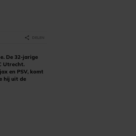
share
DELEN
e. De 32-jarige
 Utrecht.
Ajax en PSV, komt
hij uit de