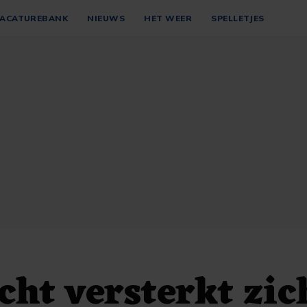
ACATUREBANK
NIEUWS
HET WEER
SPELLETJES
cht versterkt zic