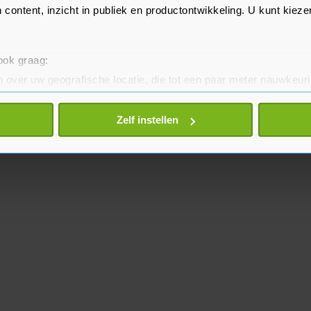
 content, inzicht in publiek en productontwikkeling. U kunt kiez
 ook graag:
 over uw geografische locatie, die tot een paar meter nauwkeuri
eren door het actief te scannen op specifieke eigenschappen (fing
onlijke gegevens worden verwerkt en stel uw voorkeuren in he
Zelf instellen
jzigen of intrekken in de Cookieverklaring.
te beter en wordt jouw bezoek makkelijker en persoonlijker. O
je gemaakte keuze altijd wijzigen of intrekken.