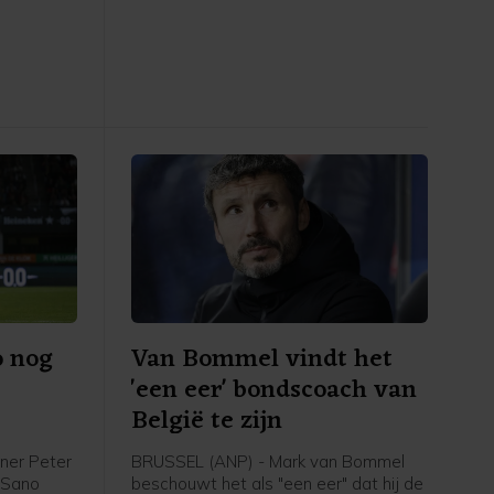
in het
van FIFA-competities. Voor het elftal
 stadion.
van bondscoach Arjan Veurink staat
op 9 en 13 oktober een dubbele
ontmoeting met Hongarije op het
programma. Volgens de KNVB
onderzoekt de UEFA de komende tijd
of de duels door zullen gaan.
o nog
Van Bommel vindt het
'een eer' bondscoach van
België te zijn
ner Peter
BRUSSEL (ANP) - Mark van Bommel
i Sano
beschouwt het als "een eer" dat hij de