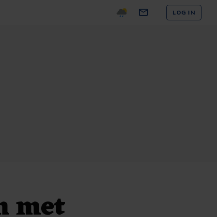
LOG IN
h met