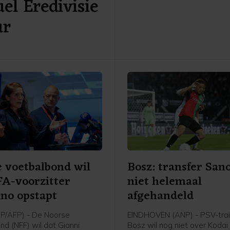
el Eredivisie
Cambuur ontvangt Excelsior 
ur
twee jaar geleden geopende
 voetbalbond wil
Bosz: transfer San
FA-voorzitter
niet helemaal
ino opstapt
afgehandeld
P/AFP) - De Noorse
EINDHOVEN (ANP) - PSV-trai
nd (NFF) wil dat Gianni
Bosz wil nog niet over Koda