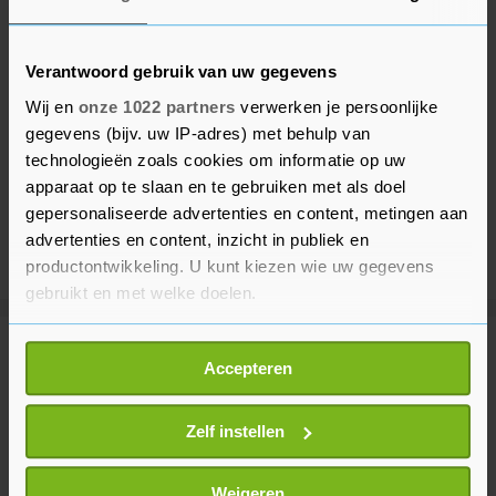
Verantwoord gebruik van uw gegevens
Wij en
onze 1022 partners
verwerken je persoonlijke
gegevens (bijv. uw IP-adres) met behulp van
technologieën zoals cookies om informatie op uw
apparaat op te slaan en te gebruiken met als doel
gepersonaliseerde advertenties en content, metingen aan
advertenties en content, inzicht in publiek en
productontwikkeling. U kunt kiezen wie uw gegevens
gebruikt en met welke doelen.
Als u het toestaat, willen we ook graag:
Meer uit Voetbal
Accepteren
Informatie verzamelen over uw geografische
locatie, die tot een paar meter nauwkeurig kan zijn
Uw apparaat identificeren door het actief te
Zelf instellen
Bosz zag 'slecht' PSV in
openingsduel tegen Fortuna
scannen op specifieke eigenschappen (fingerprinting)
Sittard (2-2)
Lees meer over hoe uw persoonlijke gegevens worden
Weigeren