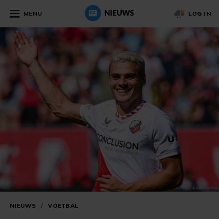
MENU
LOG IN
NIEUWS
/
VOETBAL