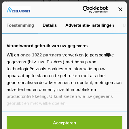
De Japanse voetballer kan in afwachting van zijn
werkvergunning nog geen officiële wedstrijden
spelen.
Toestemming
Details
Advertentie-instellingen
Ov
Verantwoord gebruik van uw gegevens
Wij en
onze 1022 partners
verwerken je persoonlijke
gegevens (bijv. uw IP-adres) met behulp van
technologieën zoals cookies om informatie op uw
apparaat op te slaan en te gebruiken met als doel
gepersonaliseerde advertenties en content, metingen aan
advertenties en content, inzicht in publiek en
productontwikkeling. U kunt kiezen wie uw gegevens
gebruikt en met welke doelen.
Als u het toestaat, willen we ook graag:
Accepteren
Informatie verzamelen over uw geografische