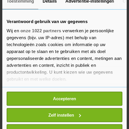
Toestemming
Details
Advertentie-instellingen
Ov
Verantwoord gebruik van uw gegevens
Wij en
onze 1022 partners
verwerken je persoonlijke
gegevens (bijv. uw IP-adres) met behulp van
technologieën zoals cookies om informatie op uw
apparaat op te slaan en te gebruiken met als doel
gepersonaliseerde advertenties en content, metingen aan
advertenties en content, inzicht in publiek en
productontwikkeling. U kunt kiezen wie uw gegevens
gebruikt en met welke doelen.
Als u het toestaat, willen we ook graag:
Meer uit Voetbal
Accepteren
Informatie verzamelen over uw geografische
locatie, die tot een paar meter nauwkeurig kan zijn
Uw apparaat identificeren door het actief te
Zelf instellen
Excelsior wint openingsduel
scannen op specifieke eigenschappen (fingerprinting)
Eredivisie bij gepromoveerd