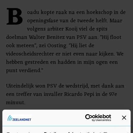
B
oadu kopte raak na een hoekschop in de
openingsfase van de tweede helft. Maar
volgens arbiter Kooij viel de spits
doelman Walter Benitez van PSV aan. "Hij floot
ook meteen", zei Oosting. "Hij liet de
videoscheidsrechter er niet even naar kijken. We
hebben gestreden en hadden in mijn ogen een
punt verdiend."
Uiteindelijk won PSV de wedstrijd, met dank aan
een treffer van invaller Ricardo Pepi in de 97e
minuut.