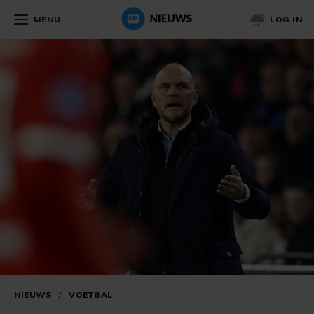
MENU
LOG IN
NIEUWS
/
VOETBAL