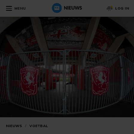
MENU
LOG IN
NIEUWS
/
VOETBAL