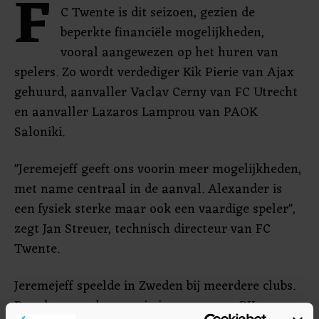
F
C Twente is dit seizoen, gezien de
beperkte financiële mogelijkheden,
vooral aangewezen op het huren van
spelers. Zo wordt verdediger Kik Pierie van Ajax
gehuurd, aanvaller Vaclav Cerny van FC Utrecht
en aanvaller Lazaros Lamprou van PAOK
Saloniki.
"Jeremejeff geeft ons voorin meer mogelijkheden,
met name centraal in de aanval. Alexander is
een fysiek sterke maar ook een vaardige speler",
zegt Jan Streuer, technisch directeur van FC
Twente.
Jeremejeff speelde in Zweden bij meerdere clubs.
Dresden nam hem vorig jaar over van BK