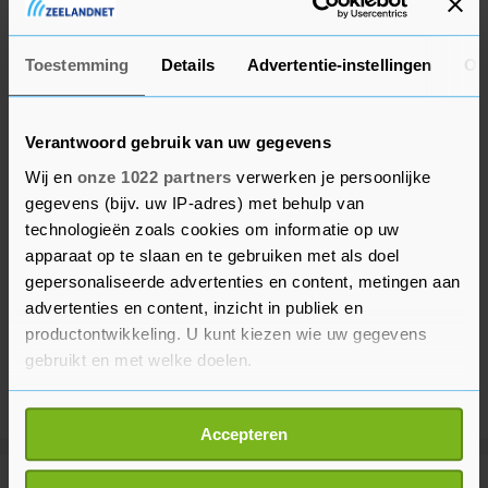
Häcken.
Toestemming
Details
Advertentie-instellingen
Ov
Verantwoord gebruik van uw gegevens
Wij en
onze 1022 partners
verwerken je persoonlijke
gegevens (bijv. uw IP-adres) met behulp van
technologieën zoals cookies om informatie op uw
apparaat op te slaan en te gebruiken met als doel
gepersonaliseerde advertenties en content, metingen aan
advertenties en content, inzicht in publiek en
productontwikkeling. U kunt kiezen wie uw gegevens
gebruikt en met welke doelen.
Als u het toestaat, willen we ook graag:
Accepteren
Informatie verzamelen over uw geografische
locatie, die tot een paar meter nauwkeurig kan zijn