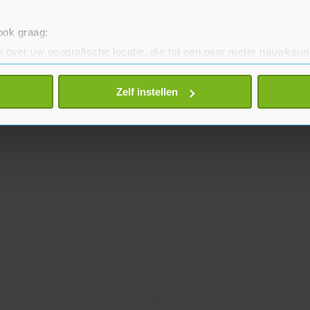
 ook graag:
 over uw geografische locatie, die tot een paar meter nauwkeuri
eren door het actief te scannen op specifieke eigenschappen (fing
onlijke gegevens worden verwerkt en stel uw voorkeuren in he
Zelf instellen
jzigen of intrekken in de Cookieverklaring.
te beter en wordt jouw bezoek makkelijker en persoonlijker. O
je gemaakte keuze altijd wijzigen of intrekken.