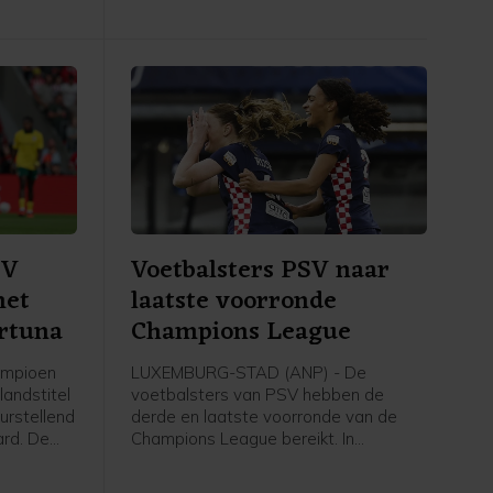
elegd in
SV
Voetbalsters PSV naar
met
laatste voorronde
ortuna
Champions League
ampioen
LUXEMBURG-STAD (ANP) - De
landstitel
voetbalsters van PSV hebben de
urstellend
derde en laatste voorronde van de
ard. De
Champions League bereikt. In
 draaide
Luxemburg versloeg de ploeg van
een
trainer Kasper Kurland HJK Helsinki in