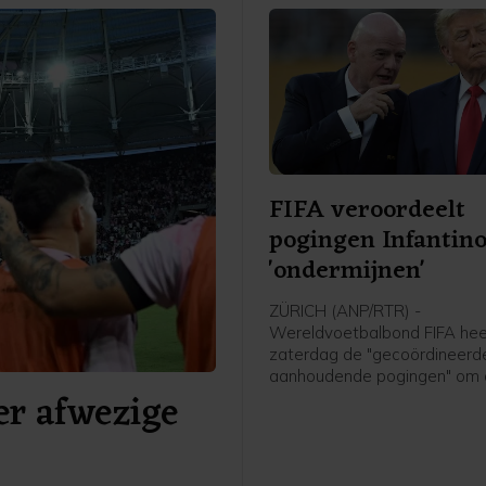
FIFA veroordeelt
pogingen Infantino
'ondermijnen'
ZÜRICH (ANP/RTR) -
Wereldvoetbalbond FIFA hee
zaterdag de "gecoördineerd
aanhoudende pogingen" om
er afwezige
organisatie en voorzitter Gia
Infantino te "ondermijnen" ve
De bond benadrukte dat po
Infantino's leiderschap aan 
volgens de procedures moe