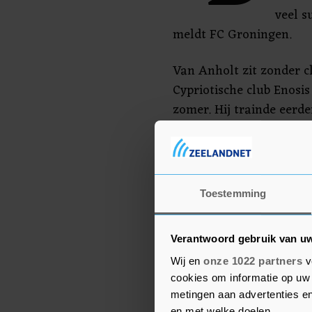
veel s
meldt FC Groningen.
Van Anholt zit zonder cl
Cypriotische club Enosi
zomer. Hij trainde eerde
waarbij hij werd opgeleid
houden in afwachting va
De vleugelverdediger sp
Toestemming
Emmen, Willem II, NAC 
LA Galaxy.
Verantwoord gebruik van u
Wij en
onze 1022 partners
v
cookies om informatie op uw 
metingen aan advertenties en
en met welke doelen.