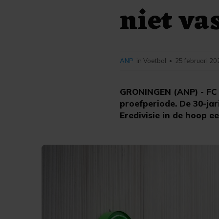
niet va
ANP
in Voetbal
25 februari 20
•
GRONINGEN (ANP) - FC G
proefperiode. De 30-ja
Eredivisie in de hoop e