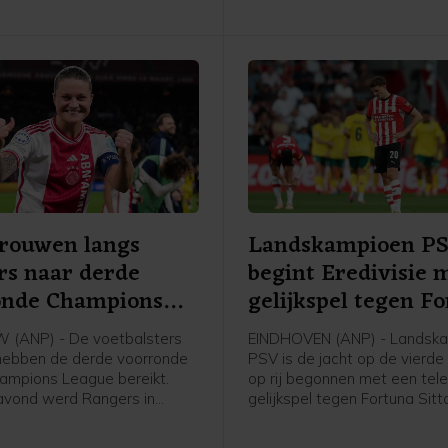
verlopen zoals die zijn vastg
de statuten.
Vrouwen langs
Landskampioen P
rs naar derde
begint Eredivisie 
onde Champions
gelijkspel tegen F
e
(ANP) - De voetbalsters
EINDHOVEN (ANP) - Landsk
hebben de derde voorronde
PSV is de jacht op de vierde 
ampions League bereikt.
op rij begonnen met een tele
avond werd Rangers in
gelijkspel tegen Fortuna Sitt
 met 2-1 verslagen in de
ploeg van trainer Peter Bosz
 een mini-toernooi in de
in het eigen Philips Stadion 