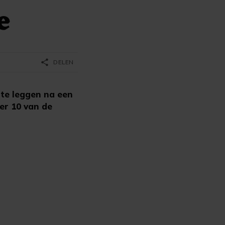
e
share
DELEN
 te leggen na een
er 10 van de