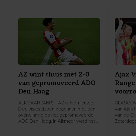
AZ wint thuis met 2-0
Ajax 
van gepromoveerd ADO
Range
Den Haag
voorr
Leagu
ALKMAAR (ANP) - AZ is het nieuwe
GLASGOW 
Eredivisieseizoen begonnen met een
van Ajax 
overwinning op het gepromoveerde
van de Ch
ADO Den Haag. In Alkmaar werd het
Zaterdag
zaterdagavond 2-0 voor de winnaar
Schotland
van de KNVB Beker en de Johan Cruijff
finale van