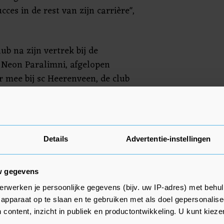
ucces in de rest van zijn carrière",
ub na zijn vertrek bij de
s Neon Paralimni, afgelopen
r mee bij sc Heerenveen, de club
, om zijn conditie op peil te
n een nieuwe club.
eelde ook voor sc Heerenveen, FC
Details
Advertentie-instellingen
Breda en de Amerikaanse club
w gegevens
erwerken je persoonlijke gegevens (bijv. uw IP-adres) met behul
apparaat op te slaan en te gebruiken met als doel gepersonalise
 content, inzicht in publiek en productontwikkeling. U kunt kiez