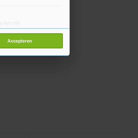
g kan zijn
erprinting)
t
detailgedeelte
in. U kunt uw
Accepteren
p onze cookiepagina kun je