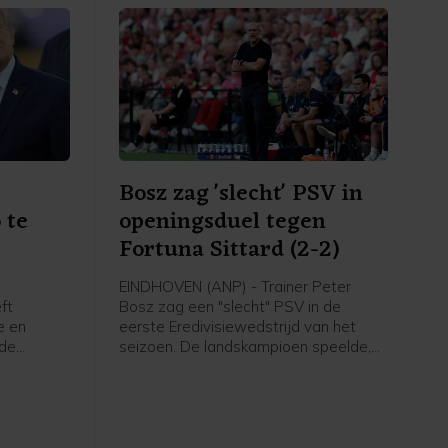
Bosz zag 'slecht' PSV in
 te
openingsduel tegen
Fortuna Sittard (2-2)
EINDHOVEN (ANP) - Trainer Peter
ft
Bosz zag een "slecht" PSV in de
e en
eerste Eredivisiewedstrijd van het
 de
seizoen. De landskampioen speelde,
nni
mede door een laat doelpunt van de
roordeeld.
bezoekers, thuis met 2-2 gelijk tegen
gingen om
Fortuna Sittard.
te vechten
ten