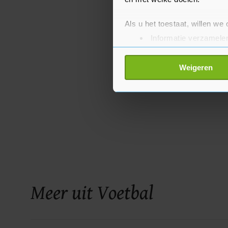
Als u het toestaat, willen we
Informatie verzamelen
Uw apparaat identific
Lees meer over hoe uw perso
Weigeren
toestemming op elk moment wi
Met cookies werkt onze websi
ons cookiebeleid bekijken en 
Meer uit Voetbal