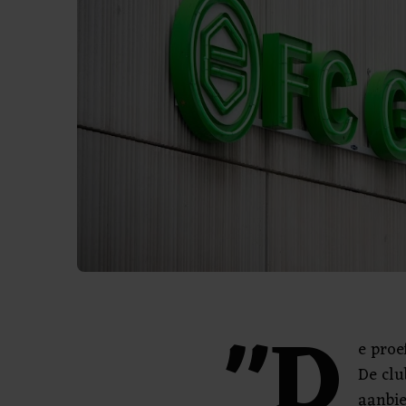
"D
e proe
De clu
aanbie