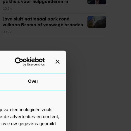
pakhuis voor hulpgoederen in
Dnipro
10:34
Java sluit nationaal park rond
vulkaan Bromo af vanwege branden
09:27
Over
p van technologieën zoals
erde advertenties en content,
en wie uw gegevens gebruikt