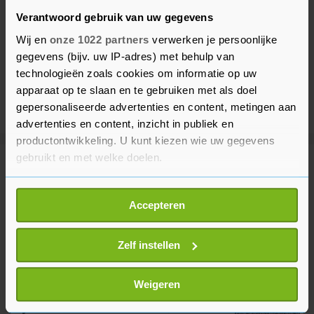
Verantwoord gebruik van uw gegevens
Wij en
onze 1022 partners
verwerken je persoonlijke
gegevens (bijv. uw IP-adres) met behulp van
technologieën zoals cookies om informatie op uw
apparaat op te slaan en te gebruiken met als doel
gepersonaliseerde advertenties en content, metingen aan
advertenties en content, inzicht in publiek en
productontwikkeling. U kunt kiezen wie uw gegevens
gebruikt en met welke doelen.
Meer uit Voetbal
Als u het toestaat, willen we ook graag:
Accepteren
Informatie verzamelen over uw geografische
Afrikaanse voetbalbond blijft FIFA-
locatie, die tot een paar meter nauwkeurig kan zijn
voorzitter Infantino steunen
Uw apparaat identificeren door het actief te
Zelf instellen
48 minuten geleden
scannen op specifieke eigenschappen (fingerprinting)
Lees meer over hoe uw persoonlijke gegevens worden
Weigeren
verwerkt en stel uw voorkeuren in het
detailgedeelte
in.
Ajax verslaat Shelbourne, maar
U kunt uw toestemming op elk moment wijzigen of