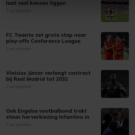
laat veel kansen liggen
intrekken in de Cookieverklaring.
1 uur geleden
Met cookies werkt onze website beter en wordt jouw
bezoek makkelijker en persoonlijker. Op
FC Twente zet grote stap naar
onze cookiepagina kun je ons cookiebeleid bekijken en je
play-offs Conference League
gemaakte keuze altijd wijzigen of intrekken.
1 uur geleden
Vinícius Júnior verlengt contract
bij Real Madrid tot 2032
2 uur geleden
Ook Engelse voetbalbond trekt
steun herverkiezing Infantino in
2 uur geleden