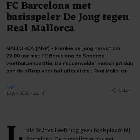
FC Barcelona met
basisspeler De Jong tegen
Real Mallorca
MALLORCA (ANP) - Frenkie de Jong hervat om
22.00 uur met FC Barcelona de Spaanse
voetbalcompetitie. De middenvelder verschijnt dan
aan de aftrap voor het uitduel met Real Mallorca.
ANP
share
DELEN
13 juni 2020 - 21:44
L
uis Suárez heeft nog geen basisplaats bij
Barcelona. De aanvaller is pas net