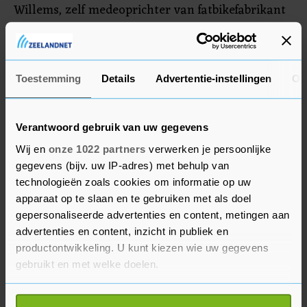
Willems, zelf medeoprichter van fatbikefabrikant
Brekr, vreest niet voor een afname van de
verkoop als er een leeftijdsgrens komt. "Wij
maken mooie, legale producten die iets duurder
Toestemming
Details
Advertentie-instellingen
Ov
zijn dan waar jongere kinderen massaal op
springen." Bovendien kan de overlast door
opgevoerde fatbikes waar kinderen op rondrijden
Verantwoord gebruik van uw gegevens
met een leeftijdsgrens afnemen, wat het imago
Wij en
onze 1022 partners
verwerken je persoonlijke
zou verbeteren. "Dus het kan zijn dat we er nog
gegevens (bijv. uw IP-adres) met behulp van
bij gebaat zijn ook", stelt hij.
technologieën zoals cookies om informatie op uw
apparaat op te slaan en te gebruiken met als doel
gepersonaliseerde advertenties en content, metingen aan
Straffe maatregel
advertenties en content, inzicht in publiek en
productontwikkeling. U kunt kiezen wie uw gegevens
De PVV was eerder nog tegen een leeftijdsgrens,
gebruikt en met welke doelen.
maar Tweede Kamerlid Hidde Heutink zei
zaterdag op X toch voor te zijn. Barry Madlener
Als u het toestaat, willen we ook graag: