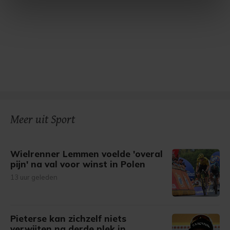
intrekken in de Cookieverklaring.
Met cookies werkt onze website beter en wordt jouw
bezoek makkelijker en persoonlijker. Op
onze cookiepagina kun je ons cookiebeleid bekijken en je
gemaakte keuze altijd wijzigen of intrekken.
Meer uit Sport
Wielrenner Lemmen voelde 'overal
pijn' na val voor winst in Polen
13 uur geleden
Pieterse kan zichzelf niets
verwijten na derde plek in