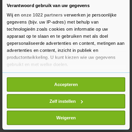
niet tot jouw sociale bubbel behoren", vraagt de
Verantwoord gebruik van uw gegevens
club. "En pas op met zingen, aanmoedigen en
Wij en
onze 1022 partners
verwerken je persoonlijke
juichen." De supporters is zelfs gevraagd de bal
gegevens (bijv. uw IP-adres) met behulp van
niet te pakken als die op de tribunes is beland.
technologieën zoals cookies om informatie op uw
apparaat op te slaan en te gebruiken met als doel
Arsenal is donderdag de eerste club van het
gepersonaliseerde advertenties en content, metingen aan
advertenties en content, inzicht in publiek en
hoogste niveau die toeschouwers mag toelaten.
productontwikkeling. U kunt kiezen wie uw gegevens
Dat gebeurt in een duel met Rapid Wien in de
gebruikt en met welke doelen.
Europa League.
Als u het toestaat, willen we ook graag:
Accepteren
Informatie verzamelen over uw geografische
locatie, die tot een paar meter nauwkeurig kan zijn
Uw apparaat identificeren door het actief te
Zelf instellen
scannen op specifieke eigenschappen (fingerprinting)
Lees meer over hoe uw persoonlijke gegevens worden
Weigeren
verwerkt en stel uw voorkeuren in het
detailgedeelte
in.
U kunt uw toestemming op elk moment wijzigen of