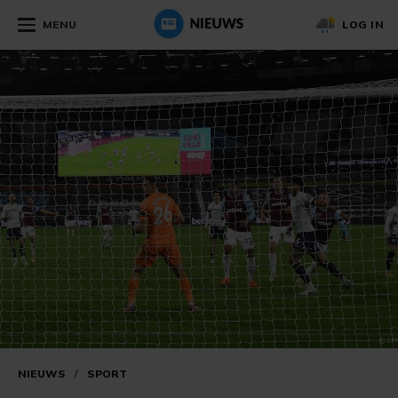
MENU
LOG IN
NIEUWS
/
SPORT