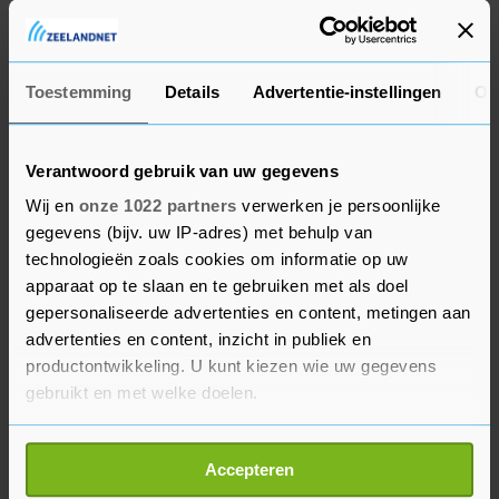
situatie waarin Nouri zou hebben verkeerd als er
destijds in die oefenwedstrijd in Oostenrijk wel
goed was gehandeld. "De familie Nouri denkt niet
in termen van winnen of verliezen of financieel
Toestemming
Details
Advertentie-instellingen
Ov
gewin. Geen enkel bedrag kan het gemis aan de
'oude' Abdelhak en zijn geknakte voetbalcarrière
Verantwoord gebruik van uw gegevens
compenseren. De wilde verhalen over de
Wij en
onze 1022 partners
verwerken je persoonlijke
vermeende (financiële) eisen van de familie Nouri
gegevens (bijv. uw IP-adres) met behulp van
leiden tot ongenuanceerde reacties en
technologieën zoals cookies om informatie op uw
ongefundeerde speculaties. Deze raken de familie
apparaat op te slaan en te gebruiken met als doel
diep en doen afbreuk aan Abdelhak en alles waar
gepersonaliseerde advertenties en content, metingen aan
hij voor stond."
advertenties en content, inzicht in publiek en
productontwikkeling. U kunt kiezen wie uw gegevens
gebruikt en met welke doelen.
Het contract van Nouri liep afgelopen zomer af.
Ajax heeft die verbintenis gerespecteerd. Volgens
Als u het toestaat, willen we ook graag:
velen was Nouri minstens zo talentvol als zijn
Accepteren
Informatie verzamelen over uw geografische
oude ploeggenoten Frenkie de Jong en Donny van