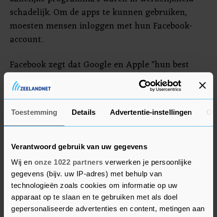
schadelijk. Om de apps te kunnen gebruiken,
moesten mensen inloggen met hun Facebook-
account.
Facebook zegt dat Google en Apple "hun best
doen om schadelijke software op te sporen en te
verwijderen, maar soms ontkomen deze apps aan
opsporing en komen ze op legitieme appstores".
Toestemming
Details
Advertentie-instellingen
Ov
De apps zijn inmiddels verwijderd van de App
Store (Apple) en de Play Store (Google).
Verantwoord gebruik van uw gegevens
Het is niet bekend of onder de gedupeerden ook
Wij en
onze 1022 partners
verwerken je persoonlijke
Nederlanders zijn.
gegevens (bijv. uw IP-adres) met behulp van
technologieën zoals cookies om informatie op uw
apparaat op te slaan en te gebruiken met als doel
gepersonaliseerde advertenties en content, metingen aan