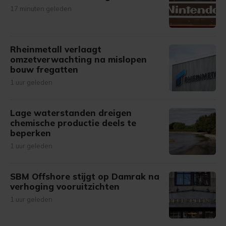
17 minuten geleden
Rheinmetall verlaagt
omzetverwachting na mislopen
bouw fregatten
1 uur geleden
Lage waterstanden dreigen
chemische productie deels te
beperken
1 uur geleden
SBM Offshore stijgt op Damrak na
verhoging vooruitzichten
1 uur geleden