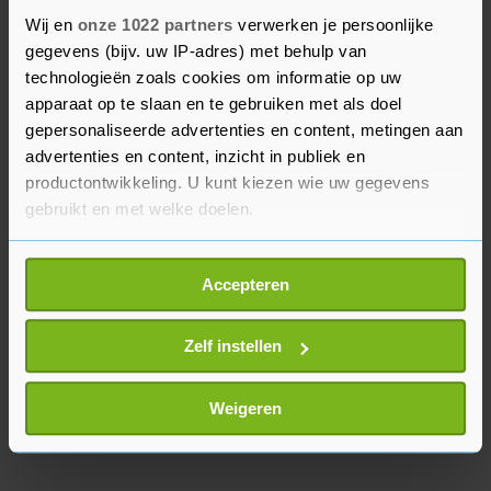
beschermen en te voorkomen dat Twitch gebruikt
Wij en
onze 1022 partners
verwerken je persoonlijke
wordt om aan te zetten tot verder geweld", aldus
gegevens (bijv. uw IP-adres) met behulp van
het platform.
technologieën zoals cookies om informatie op uw
apparaat op te slaan en te gebruiken met als doel
Twitch deed het account van Trump afgelopen
gepersonaliseerde advertenties en content, metingen aan
advertenties en content, inzicht in publiek en
juni ook tijdelijk op slot vanwege hatelijk gedrag.
productontwikkeling. U kunt kiezen wie uw gegevens
De president heeft er ruim 150.000 volgers.
gebruikt en met welke doelen.
Als u het toestaat, willen we ook graag:
Accepteren
Informatie verzamelen over uw geografische
locatie, die tot een paar meter nauwkeurig kan zijn
Uw apparaat identificeren door het actief te
Zelf instellen
scannen op specifieke eigenschappen (fingerprinting)
Lees meer over hoe uw persoonlijke gegevens worden
Weigeren
verwerkt en stel uw voorkeuren in het
detailgedeelte
in.
U kunt uw toestemming op elk moment wijzigen of
intrekken in de Cookieverklaring.