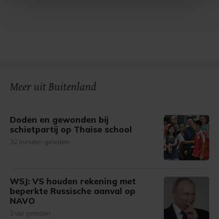
Met cookies werkt onze website beter en wordt jouw
bezoek makkelijker en persoonlijker. Op
onze cookiepagina kun je ons cookiebeleid bekijken en je
gemaakte keuze altijd wijzigen of intrekken.
Meer uit Buitenland
Doden en gewonden bij
schietpartij op Thaise school
32 minuten geleden
WSJ: VS houden rekening met
beperkte Russische aanval op
NAVO
3 uur geleden