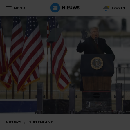
MENU
LOG IN
NIEUWS
/
BUITENLAND