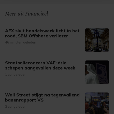
bezoek makkelijker en persoonlijker. Op
onze cookiepagina kun je ons cookiebeleid bekijken en je
gemaakte keuze altijd wijzigen of intrekken.
Meer uit Financieel
AEX sluit handelsweek licht in het
rood, SBM Offshore verliezer
46 minuten geleden
Staatsolieconcern VAE: drie
schepen aangevallen deze week
1 uur geleden
Wall Street stijgt na tegenvallend
banenrapport VS
2 uur geleden