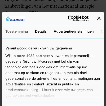
aanbevelingen van het Internationaal Energie
Agentschap (IEA) op.
Financiering projecten
Toestemming
Details
Advertentie-instellingen
Ov
De bank steekt nog wel geld in pijpleidingen en
raffinaderijen en bestaande olie- en gasvelden.
Verantwoord gebruik van uw gegevens
Volgens Extinction Rebellion heeft de bank
Wij en
onze 1022 partners
verwerken je persoonlijke
bovendien alleen de financiering van projecten
gegevens (bijv. uw IP-adres) met behulp van
beëindigd. Algehele financiering van fossiele
technologieën zoals cookies om informatie op uw
bedrijven is nog wel mogelijk en die bedrijven
apparaat op te slaan en te gebruiken met als doel
kunnen daarmee nog steeds nieuwe projecten
gepersonaliseerde advertenties en content, metingen aan
opzetten.
advertenties en content, inzicht in publiek en
productontwikkeling. U kunt kiezen wie uw gegevens
ING stapt niet volledig uit de sector voor fossiele
gebruikt en met welke doelen.
energie, omdat het volgens de bank te ver gaat