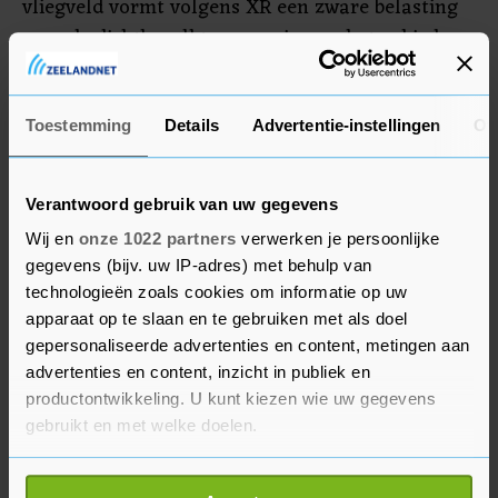
vliegveld vormt volgens XR een zware belasting
voor de dichtbevolkte omgeving op het gebied
van milieu en geluidsoverlast. Het vliegveld zou
bovendien overbodig zijn, omdat in een straal
van 80 kilometer meerdere en grotere
Toestemming
Details
Advertentie-instellingen
Ov
vliegvelden liggen.
Verantwoord gebruik van uw gegevens
MAA laat in een reactie weten al veel
Wij en
onze 1022 partners
verwerken je persoonlijke
maatregelen te nemen om het milieu te
gegevens (bijv. uw IP-adres) met behulp van
ontlasten en geluidsoverlast tegen te gaan.
technologieën zoals cookies om informatie op uw
"Want net als klimaatorganisaties en
apparaat op te slaan en te gebruiken met als doel
omwonenden zijn wij doordrongen van de
gepersonaliseerde advertenties en content, metingen aan
noodzaak om de luchtvaart te verduurzamen en
advertenties en content, inzicht in publiek en
productontwikkeling. U kunt kiezen wie uw gegevens
de overlast te beperken", aldus een
gebruikt en met welke doelen.
woordvoerster. "Over het verminderen van de
impact van onze luchthaven voeren we
Als u het toestaat, willen we ook graag: