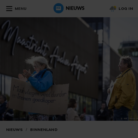
MENU
LOG IN
NIEUWS
/
BINNENLAND