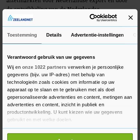
afzetmarkten voor Nederlandse export en door
de ontwikkeling van de Nederlandse
concurrentiepositie. Een verbetering van de
omstandigheden betekent volgens het CBS niet
per se een hogere groei van de export.
Toestemming
Details
Advertentie-instellingen
Ov
Verantwoord gebruik van uw gegevens
Wij en
onze 1022 partners
verwerken je persoonlijke
gegevens (bijv. uw IP-adres) met behulp van
technologieën zoals cookies om informatie op uw
apparaat op te slaan en te gebruiken met als doel
gepersonaliseerde advertenties en content, metingen aan
advertenties en content, inzicht in publiek en
productontwikkeling. U kunt kiezen wie uw gegevens
gebruikt en met welke doelen.
Als u het toestaat, willen we ook graag: