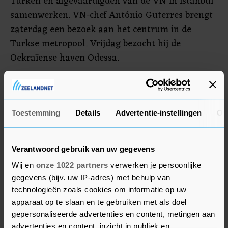
Turken en afgevaardigden van de VN in Istanbul
samenwerken. VN-chef António Guterres brengt
zaterdag een bezoek aan het centrum in de
Turkse metropool. Vrijdag bezocht hij de
Oekraïense haven Odessa.
Ondertussen worden nog meer schepen geladen
in drie Oekraïense havens die in handen van de
Oekraïense regering zijn. Er wordt op korte
Toestemming
Details
Advertentie-instellingen
Ov
termijn vanuit Tsjornomorsk met vier
bulkschepen graan verscheept naar Frankrijk,
Verantwoord gebruik van uw gegevens
Nederland, Soedan en Turkije aldus de
Wij en
onze 1022 partners
verwerken je persoonlijke
plaatselijke havenautoriteiten.
gegevens (bijv. uw IP-adres) met behulp van
technologieën zoals cookies om informatie op uw
apparaat op te slaan en te gebruiken met als doel
gepersonaliseerde advertenties en content, metingen aan
advertenties en content, inzicht in publiek en