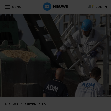
MENU
LOG IN
NIEUWS
/
BUITENLAND