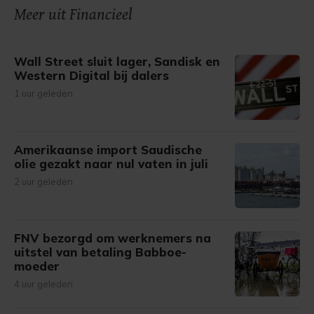
onze cookiepagina kun je ons cookiebeleid bekijken en je
Meer uit Financieel
gemaakte keuze altijd wijzigen of intrekken.
Wall Street sluit lager, Sandisk en
Western Digital bij dalers
1 uur geleden
Amerikaanse import Saudische
olie gezakt naar nul vaten in juli
2 uur geleden
FNV bezorgd om werknemers na
uitstel van betaling Babboe-
moeder
4 uur geleden