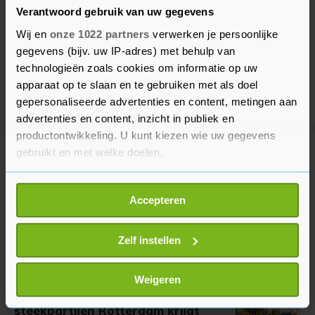
Verantwoord gebruik van uw gegevens
Wij en
onze 1022 partners
verwerken je persoonlijke
gegevens (bijv. uw IP-adres) met behulp van
technologieën zoals cookies om informatie op uw
apparaat op te slaan en te gebruiken met als doel
gepersonaliseerde advertenties en content, metingen aan
advertenties en content, inzicht in publiek en
productontwikkeling. U kunt kiezen wie uw gegevens
gebruikt en met welke doelen.
Meer uit Binnenland
Als u het toestaat, willen we ook graag:
Accepteren
Informatie verzamelen over uw geografische
Veel brandweer bij natuurbrand in
Wijchen
locatie, die tot een paar meter nauwkeurig kan zijn
Uw apparaat identificeren door het actief te
Zelf instellen
39 minuten geleden
scannen op specifieke eigenschappen (fingerprinting)
Lees meer over hoe uw persoonlijke gegevens worden
Weigeren
verwerkt en stel uw voorkeuren in het
detailgedeelte
in.
Politie: verdachte van
steekpartijen Rotterdam krijgt
U kunt uw toestemming op elk moment wijzigen of