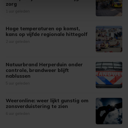
zorg
intrekken in de Cookieverklaring.
1 uur geleden
Met cookies werkt onze website beter en wordt jouw
bezoek makkelijker en persoonlijker. Op
Hoge temperaturen op komst,
onze cookiepagina kun je ons cookiebeleid bekijken en je
kans op vijfde regionale hittegolf
gemaakte keuze altijd wijzigen of intrekken.
2 uur geleden
Natuurbrand Herperduin onder
controle, brandweer blijft
nablussen
5 uur geleden
Weeronline: weer lijkt gunstig om
zonsverduistering te zien
6 uur geleden