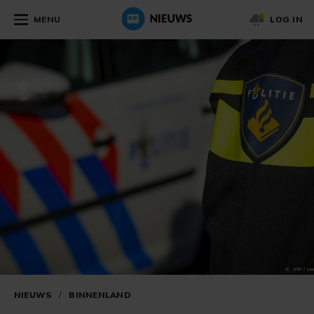
MENU
LOG IN
NIEUWS
/
BINNENLAND