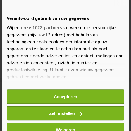
Verantwoord gebruik van uw gegevens
Wij en
onze 1022 partners
verwerken je persoonlijke
gegevens (bijv. uw IP-adres) met behulp van
technologieën zoals cookies om informatie op uw
apparaat op te slaan en te gebruiken met als doel
gepersonaliseerde advertenties en content, metingen aan
advertenties en content, inzicht in publiek en
productontwikkeling. U kunt kiezen wie uw gegevens
gebruikt en met welke doelen.
Als u het toestaat, willen we ook graag:
Meer uit Binnenland
Accepteren
Informatie verzamelen over uw geografische
locatie, die tot een paar meter nauwkeurig kan zijn
Brand bij recyclingbedrijf
Uw apparaat identificeren door het actief te
Zelf instellen
Rotterdam onder controle
scannen op specifieke eigenschappen (fingerprinting)
1 uur geleden
Lees meer over hoe uw persoonlijke gegevens worden
Weigeren