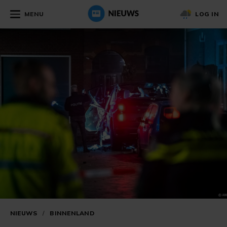
MENU
LOG IN
NIEUWS
/
BINNENLAND