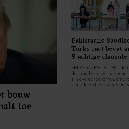
Pakistaans-Saudis
Turks pact bevat a
5-achtige clausule
MEKKA (ANP/RTR) - Het def
dat Saudi-Arabië, Turkije en
zijn overeengekomen, omvat
clausule op basis waarvan d
pt bouw
landen elkaar verdedigen wa
worden aangevallen. In een 
alt toe
Pakistan gedeelde gezamenl
verklaring staat dat "een aa
een van de drie staten zal 
gezien als een aanval tegen a
vergelijkbaar met artikel 5 v