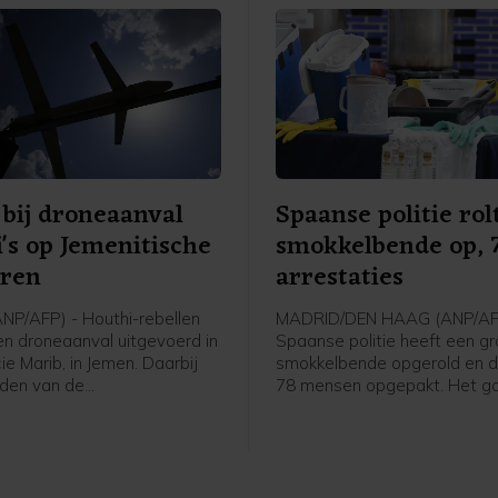
NAVO. Ook worden afsprake
gemaakt over intensievere
defensiesamenwerking.
bij droneaanval
Spaanse politie rol
's op Jemenitische
smokkelbende op, 
iren
arrestaties
P/AFP) - Houthi-rebellen
MADRID/DEN HAAG (ANP/AF
n droneaanval uitgevoerd in
Spaanse politie heeft een g
ie Marib, in Jemen. Daarbij
smokkelbende opgerold en da
leden van de
78 mensen opgepakt. Het g
strijdkrachten gedood, meldt
volgens Europol om een van
tische militaire bron aan
grootste criminele netwerken
u AFP.
de westelijke Middellandse 
migranten, wapens en voortv
criminelen smokkelde.