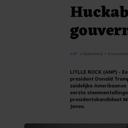
Huckab
gouver
ANP
in Buitenland
9 november
•
LITLLE ROCK (ANP) - Ee
president Donald Trum
zuidelijke Amerikaanse
eerste stemmentellingen
presidentskandidaat M
Jones.