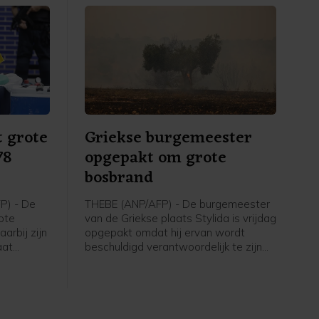
n
t grote
Griekse burgemeester
78
opgepakt om grote
bosbrand
P) - De
THEBE (ANP/AFP) - De burgemeester
rote
van de Griekse plaats Stylida is vrijdag
arbij zijn
opgepakt omdat hij ervan wordt
aat
beschuldigd verantwoordelijk te zijn
 de
voor een grote bosbrand afgelopen
 die via
week ten noordwesten van Athene.
Zee drugs,
Daarnaast is een medeverdachte en
luchtige
eigenaar van een windmolenpark in
hechtenis genomen, melden Griekse