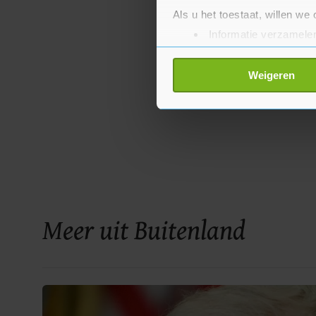
Als u het toestaat, willen we
Informatie verzamelen
Uw apparaat identific
Lees meer over hoe uw perso
Weigeren
toestemming op elk moment wi
Met cookies werkt onze websi
ons cookiebeleid bekijken en 
Meer uit Buitenland