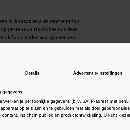
ieve Arkansas was de overwinning
ump gesteunde Huckabee Sanders
. Ook haar vader was gouverneur
996-2007). Zelf was Huckabee
19 de woordvoerster van het
de werd ze herhaaldelijk
spreiden van onware of
Details
Advertentie-instellingen
n.
w gegevens
erwerken je persoonlijke gegevens (bijv. uw IP-adres) met behul
apparaat op te slaan en te gebruiken met als doel gepersonalise
 content, inzicht in publiek en productontwikkeling. U kunt kiez