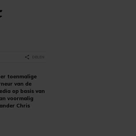
t
share
DELEN
der toenmalige
rneur van de
edia op basis van
van voormalig
ander Chris