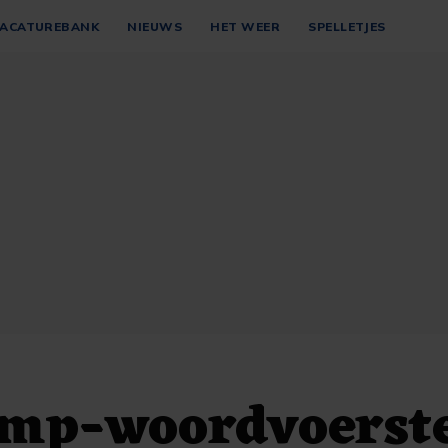
ACATUREBANK
NIEUWS
HET WEER
SPELLETJES
mp-woordvoerst