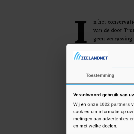
I
n het conservat
van de door Tr
geen verrassing
van Arkansas (1
Sanders van 2017 tot 20
Witte Huis. In die perio
beschuldigd van het ver
Toestemming
misleidende verklaringe
Verantwoord gebruik van u
Wij en
onze 1022 partners
v
cookies om informatie op uw 
metingen aan advertenties en
en met welke doelen.