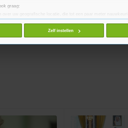
 ook graag:
 over uw geografische locatie, die tot een paar meter nauwkeuri
eren door het actief te scannen op specifieke eigenschappen (fing
onlijke gegevens worden verwerkt en stel uw voorkeuren in he
Zelf instellen
jzigen of intrekken in de Cookieverklaring.
te beter en wordt jouw bezoek makkelijker en persoonlijker. O
je gemaakte keuze altijd wijzigen of intrekken.