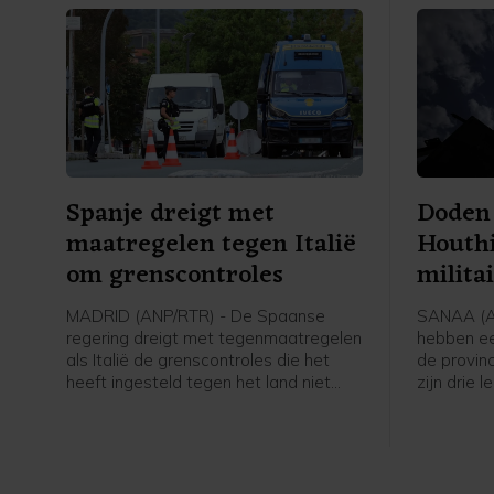
Spanje dreigt met
Doden 
maatregelen tegen Italië
Houthi
om grenscontroles
milita
MADRID (ANP/RTR) - De Spaanse
SANAA (AN
regering dreigt met tegenmaatregelen
hebben ee
als Italië de grenscontroles die het
de provinc
heeft ingesteld tegen het land niet
zijn drie 
voor komende zondag opheft. Italië
regerings
stelde deze in nadat tienduizenden
een Jemeni
migranten vorige week de Spaanse
persburea
exclave Ceuta binnenkwamen.