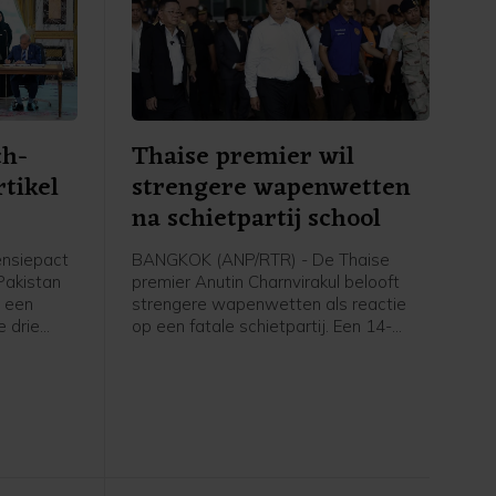
ch-
Thaise premier wil
rtikel
strengere wapenwetten
na schietpartij school
ensiepact
BANGKOK (ANP/RTR) - De Thaise
 Pakistan
premier Anutin Charnvirakul belooft
 een
strengere wapenwetten als reactie
e drie
op een fatale schietpartij. Een 14-
nneer zij
jarige jongen schoot vrijdag twee van
door
zijn grootouders dood en daarna vijf
ijke
anderen op zijn school, voordat hij
nval op
zichzelf van het leven beroofde.
worden
llen",
an de