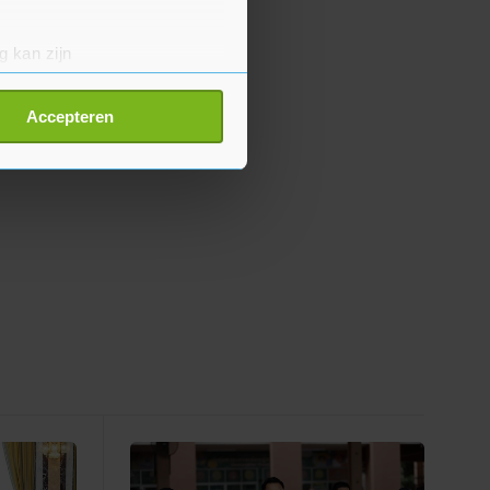
g kan zijn
erprinting)
t
detailgedeelte
in. U kunt uw
Accepteren
p onze cookiepagina kun je