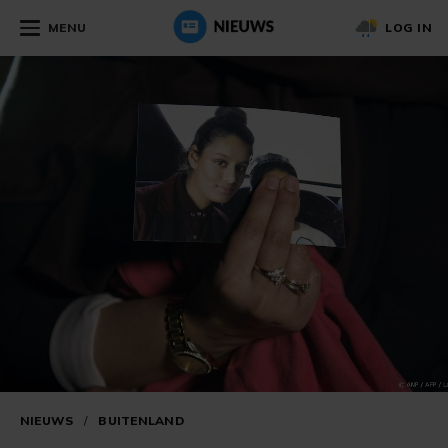
MENU
LOG IN
NIEUWS
/
BUITENLAND