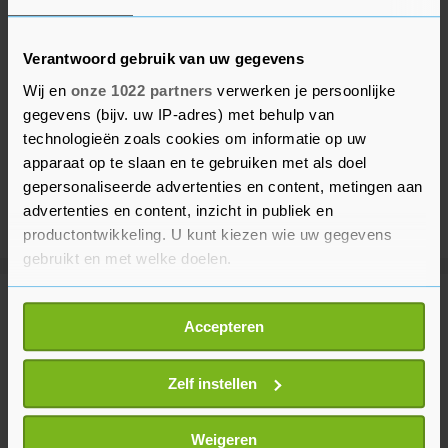
Verantwoord gebruik van uw gegevens
Wij en
onze 1022 partners
verwerken je persoonlijke
gegevens (bijv. uw IP-adres) met behulp van
technologieën zoals cookies om informatie op uw
apparaat op te slaan en te gebruiken met als doel
gepersonaliseerde advertenties en content, metingen aan
advertenties en content, inzicht in publiek en
productontwikkeling. U kunt kiezen wie uw gegevens
gebruikt en met welke doelen.
Als u het toestaat, willen we ook graag:
Meer uit Buitenland
Accepteren
Informatie verzamelen over uw geografische
locatie, die tot een paar meter nauwkeurig kan zijn
Congo: aantal bevestigde
Uw apparaat identificeren door het actief te
Zelf instellen
ebolagevallen stijgt tot bijna 4000
scannen op specifieke eigenschappen (fingerprinting)
1 uur geleden
Lees meer over hoe uw persoonlijke gegevens worden
Weigeren