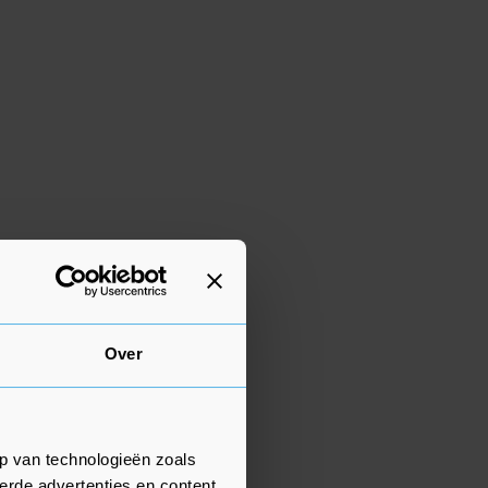
Over
p van technologieën zoals
erde advertenties en content,