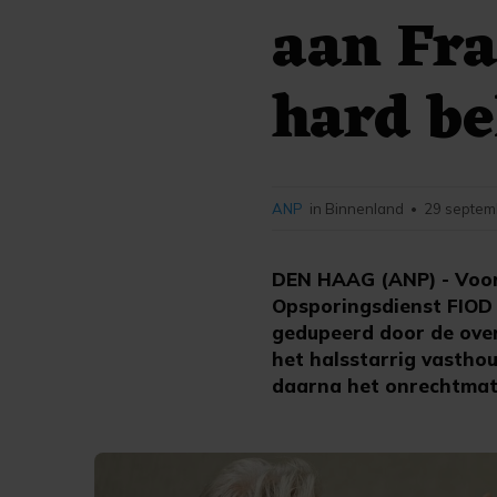
aan Fr
hard be
ANP
in Binnenland
29 septem
•
DEN HAAG (ANP) - Voorm
Opsporingsdienst FIOD v
gedupeerd door de over
het halsstarrig vasthou
daarna het onrechtmati