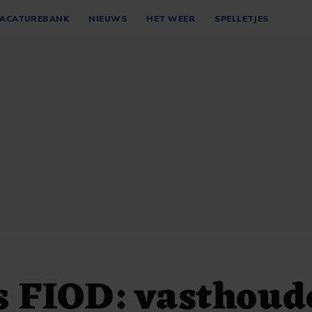
ACATUREBANK
NIEUWS
HET WEER
SPELLETJES
s FIOD: vasthoud