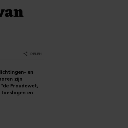
van
share
DELEN
lichtingen- en
baren zijn
 "de Fraudewet,
n toeslagen en