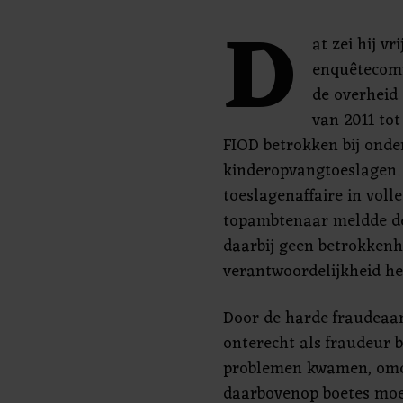
D
at zei hij v
enquêtecomm
de overheid
van 2011 tot
FIOD betrokken bij ond
kinderopvangtoeslagen. 
toeslagenaffaire in vol
topambtenaar meldde des
daarbij geen betrokkenh
verantwoordelijkheid he
Door de harde fraudeaa
onterecht als fraudeur 
problemen kwamen, omda
daarbovenop boetes moes