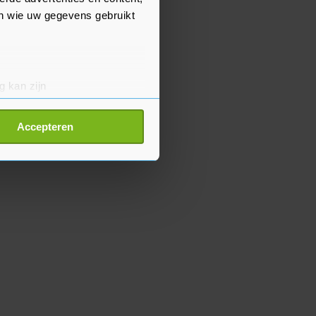
en wie uw gegevens gebruikt
g kan zijn
erprinting)
t
detailgedeelte
in. U kunt uw
Accepteren
p onze cookiepagina kun je